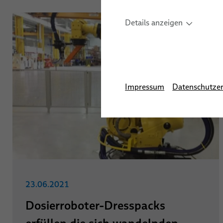
Schulungen für
Bolzens
Details anzeigen
Automatisierungssystem
Sensor-Lösungen für
industrielle
Robotikanwendungen
Impressum
Datenschutzer
23.06.2021
Dosierroboter-Dresspacks