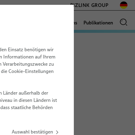
BIZLINK GROUP
News
Vertriebsnetz
Über uns
Publikationen
den Einsatz benötigen wir
BOTIK
BAU
on Informationen auf Ihrem
GLOSSAR
17.11. – 19.11.2026
en Verarbeitungszwecke zu
Space Tech Expo
r die Cookie-Einstellungen
onen
Europe
en
Messe Bremen, Germany
n Länder außerhalb der
ZZ20
veau in diesen Ländern ist
 dass staatliche Behörden
ZUM VERANSTALTER
Auswahl bestätigen