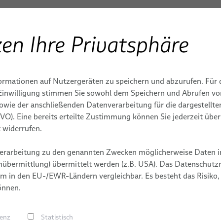
en Ihre Privatsphäre
ENBAU
Produkte & Dienstleistungen
Anwendungen
S
ormationen auf Nutzergeräten zu speichern und abzurufen. Für 
IONEN
DIENSTLEISTUNGEN
MEDIZINTECHNISCHE RO
TERMINE
MASCHINEN
r Einwilligung stimmen Sie sowohl dem Speichern und Abrufen v
sowie der anschließenden Datenverarbeitung für die dargestellt
genschweißen
Integrationsbereite
Kabel
MASCHINENBAU
DSGVO). Eine bereits erteilte Zustimmung können Sie jederzeit übe
e für
Roboter &
Kabelkonfekti
Kommissionierung
 widerrufen.
E
Dienstleistung
elle
Dienstleistungen für
erarbeitung zu den genannten Zwecken möglicherweise Daten i
dungen
Roboter-
g
übermittlung) übermittelt werden (z.B. USA). Das Datenschutzni
Energiezuführungssysteme
m in den EU-/EWR-Ländern vergleichbar. Es besteht das Risiko,
abeln
önnen.
Roboter-, SPS- & Offline-
äuche
Programmierung
en
MEN
mische
renz
Statistisch
dungen
hweißen