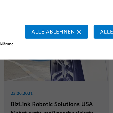
chweißen
e
ALLE ABLEHNEN
ALL
klärung
22.06.2021
BizLink Robotic Solutions USA