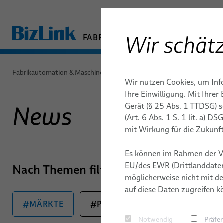
Wir schätz
FABRIKAUTOMATION & MASCHIN
− ENGINEERED SOLUTION
GESUNDHEITSWESEN
Fabrikautomation & Maschinenbau
News
Wir nutzen Cookies, um Inf
MARINE
AUTOMATISIERUNG &
AUTOMATISIERUNG &
QUALITÄT
ROBOTIK
ROBOTIK
PUBLIKAT
Ihre Einwilligung. Mit Ihre
MOBILITÄT
ANTRIEBE
ANTRIEBSTECHNIK
Gerät (§ 25 Abs. 1 TTDSG) 
News
Energiezuführungen -
Lichtbo
HALBLEITERTECHNIK
FORSCHUNG UND ENTWICKLUNG
KARRIERE
(Art. 6 Abs. 1 S. 1 lit. a) 
FieldLink® Kabel
Kabelmanagementsystem
Clinchen
TELECOM & NETWORKING
Industrieroboter
mit Wirkung für die Zukunft
Konfektionierte Kabel
TESTVERFAHREN
STANDORT
SILICONE CABLE SOLUTIONS
Kleben
Roboterkabel für industri
Es können im Rahmen der V
Dienstleistungen
Automatisierungsanwen
Handlin
EU/des EWR (Drittlanddaten
Nach Themen filtern
möglicherweise nicht mit de
Konfektion von Roboterk
Nieten
auf diese Daten zugreifen k
Industrielle Roboterschl
Schraub
#MÄRKTE
#PRODUKTE
#UNTERNEH
und -leitungen für dyna
Notwendig
Präfe
Automatisierungsanwen
Punktsc