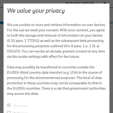
BIZLINK GROUP
We value your privacy
ファクトリーオートメーション & 機械
We use cookies to store and retrieve information on user devices.
- ENGINEERED SOLUTIONS
製品 / サービス
For the use we need your consent. With your consent, you agree
ファクトリーオートメーション & 機械
ニュース
記事
HEALTHCARE
to both the storage and retrieval of information on your device
応用分野
オートメーションとドライブ
MARINE
(§ 25 para. 1 TTDSG) as well as the subsequent data processing
MOBILITY
for the processing purposes outlined (Art. 6 para. 1 p. 1 lit. a)
2025/09/02
ニュース
ロボット
オートメーションとドライブ
FieldLink® ケーブル
DSGVO). You can revoke an already granted consent at any time
SEMICONDUCTOR TECHNOLOGY
BizLink’s Annual Oktoberfest
via the cookie settings with effect for the future.
販売網
ロボティクス
ロボット
ケーブル組み立て品
ドレスパックシステム
SILICONE CABLE SOLUTIONS
Networking Event
TELECOM & NETWORKING
医療用ロボット
Data may possibly be transferred to countries outside the
会社情報/品質
サービス
産業オートメーション用途向けロボットケーブル
すぐに統合できるロボット & 試運転
アーク溶接
EU/EEA (third country data transfer) (e.g. USA) in the course of
The entire team at BizLink Robotics USA invites you to join us at
processing for the aforementioned purposes. The level of data
出版物
品質
ロボット用ケーブルの組立
ドレスパックサービス
クリンチング
our 9th annual Oktoberfest, planned for Thursday, September 25,
protection in these countries may not be comparable to that in
2025.
the EU/EEA countries. There is a risk that government authorities
研究開発
動的オートメーション用途向け産業用ロボットホースおよ
ロボット、PLC / オフラインプログラミング
接着
may access this data.
びチューブ
BizLink ン試験センタ
マテリアルハンドリング
センサーとビジョンソリューション
Necessary
#ROBOTICS
#EVENTS
出版物
リベット締結