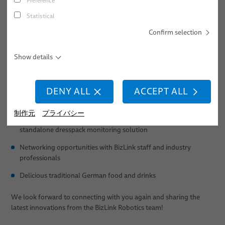
Preference
キャリア
ねじ締め
The celebration kicks off at 11:00 a.m. and runs all day to provide
Statistical
an opportunity for BizLink’s valued partners and customers to drop
所在地
スポット溶接
Confirm selection
by whenever they would like to reconnect and check out our latest
products.
イベント
スタッド溶接
Show details
It is the least BizLink Robotic Solutions USA can do for its world-
class partners and loyal customers.
DENY ALL
ACCEPT ALL
Some highlights to anticipate at this year’s Oktoberfest:
制作元
プライバシー
careDP system
Product demos of BizLink’s new
, an AI-powered,
standalone dresspack monitoring solution
Networking opportunities with BizLink staff and industry
professionals
Delicious traditional German food and drinks
We look forward to connecting with you again and sharing the
latest innovations from the BizLink Robotics team!