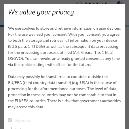
BIZLINK GROUP
We value your privacy
АВТОМАТИЗАЦИЯ ПРОИЗВОДСТВА & МАШИНЫ
We use cookies to store and retrieve information on user devices.
- ENGINEERED SOLUTIONS
Продукция и услуги
For the use we need your consent. With your consent, you agree
HEALTHCARE
АВТОМАТИЗАЦИЯ ПРОИЗВОДСТВА & Машины
Новости
статья
to both the storage and retrieval of information on your device
MARINE
Применение
Технология приводов
(§ 25 para. 1 TTDSG) as well as the subsequent data processing
MOBILITY
for the processing purposes outlined (Art. 6 para. 1 p. 1 lit. a)
09.11.2023
Новости
SEMICONDUCTOR TECHNOLOGY
Робототехника
Автоматизация и приводы
FieldLink® Кабели
DSGVO). You can revoke an already granted consent at any time
SILICONE CABLE SOLUTIONS
Новый кабель Ethernet-APL от
via the cookie settings with effect for the future.
Сеть сбыта
Услуги робототехники
Робототехника
Кабельные сборки
Системы Dresspack
TELECOM & NETWORKING
BizLink: универсальное решение
Медицинская робототехника
Data may possibly be transferred to countries outside the
О КОМПАНИИ
Услуги
Кабели
Готовые к интеграции роботы & комплектование
для автоматизации процессов
EU/EEA (third country data transfer) (e.g. USA) in the course of
processing for the aforementioned purposes. The level of data
публикации
Качество
Сборка кабелей для робототехники
Обслуживание систем Dresspack
Новые решения для подключения, которые не только
protection in these countries may not be comparable to that in
соответствуют стандарту APL, но и квалифицированы по
the EU/EEA countries. There is a risk that government authorities
Исследования и разработки
Шланги
Программирование роботов и ПЛК, автономное
стандарту Single Pair Ethernet и установленному стандарту
may access this data.
программирование
Центр испытания BizLink
Датчики и системы технического зрения
PROFIBUS PA.
Necessary
публикации