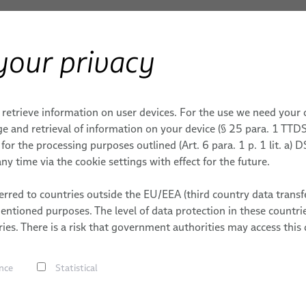
your privacy
А & МАШИНЫ
услуги
Робототехника
Кабели
Кабели для робототехник
 retrieve information on user devices. For the use we need your
e and retrieval of information on your device (§ 25 para. 1 TTDS
or the processing purposes outlined (Art. 6 para. 1 p. 1 lit. a)
тотехники
ny time via the cookie settings with effect for the future.
rred to countries outside the EU/EEA (third country data transfe
mentioned purposes. The level of data protection in these count
Готовые 
ies. There is a risk that government authorities may access this 
роботот
nce
Statistical