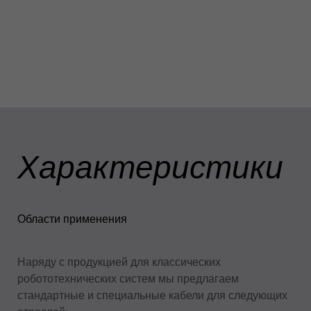
Новости
Сеть сбыта
Робототехника
Медицинская робототехника
О КОМПАНИИ
публикации
Качество
Исследования и разработки
Характеристики
Центр испытания BizLink
публикации
Области применения
Карьер
Места
Наряду с продукцией для классических
робототехнических систем мы предлагаем
Cобытия
стандартные и специальные кабели для следующих