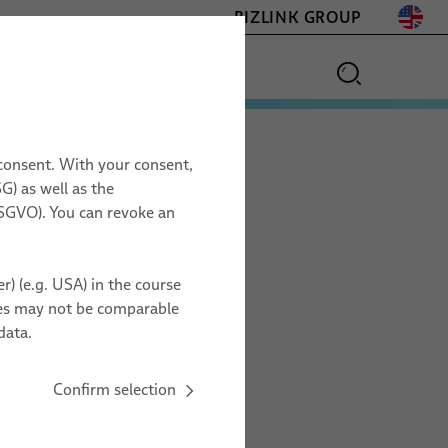
BIZLINK GROUP
и
 consent. With your consent,
G) as well as the
 DSGVO). You can revoke an
r) (e.g. USA) in the course
ries may not be comparable
кабели для
data.
ехники
Confirm selection