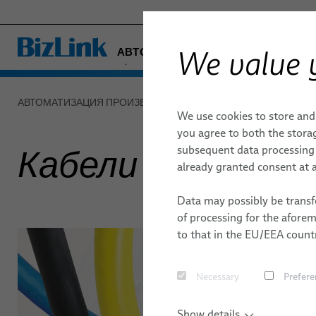
We value 
АВТОМАТИЗАЦИЯ ПРОИЗВОДСТВ
- ENGINEERED SOLUTIONS
HEALTHCARE
Продукция и услуги
АВТОМАТИЗАЦИЯ ПРОИЗВОДСТВА & Машины
Продукция и 
MARINE
We use cookies to store and
Технология приводов
MOBILITY
you agree to both the storag
SEMICONDUCTOR TECHNOLOGY
subsequent data processing f
Кабели для робо
FieldLink® Кабели
already granted consent at a
SILICONE CABLE SOLUTIONS
TELECOM & NETWORKING
Кабельные сборки
Data may possibly be transfe
of processing for the afore
Услуги
to that in the EU/EEA countr
Робототехника
Necessary
Prefere
Системы Dresspack
Show details