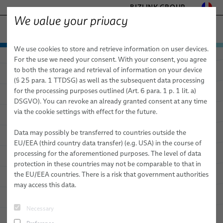
BIZLINK GROUP
We value your privacy
AUTOMATISATION INDUSTRIELLE & MACHINERIES
We use cookies to store and retrieve information on user devices.
- ENGINEERED SOLUTIONS
Produits & Services
For the use we need your consent. With your consent, you agree
HEALTHCARE
to both the storage and retrieval of information on your device
Applications
Automatismes et entraînements
MARINE
(§ 25 para. 1 TTDSG) as well as the subsequent data processing
careDP -
Solution de surveillance
MOBILITY
for the processing purposes outlined (Art. 6 para. 1 p. 1 lit. a)
Nouvelles
Robotique
Automatisation et entraînements
FieldLink® Câbles
conditionnelle assisté par IA pour
DSGVO). You can revoke an already granted consent at any time
SEMICONDUCTOR TECHNOLOGY
via the cookie settings with effect for the future.
les pour les systèmes de gestion
Présence
Services de robotique
Robotique
Assemblages de câbles
Systèmes de gestion de câbles robotiques
SILICONE CABLE SOLUTIONS
TELECOM & NETWORKING
de câbles robotiques
Robotique médicale
Data may possibly be transferred to countries outside the
Portrait de l'entreprise
Services
Câbles robotiques pour applications d’automatisation
Des robots prêts à l'intégration & commissioning
Soudage à l’arc
EU/EEA (third country data transfer) (e.g. USA) in the course of
industrielle
processing for the aforementioned purposes. The level of data
Éditions
Qualité
Services pour équipements et faisceaux robotiques
Clinchage
protection in these countries may not be comparable to that in
Assemblage de câbles robotiques
the EU/EEA countries. There is a risk that government authorities
Recherche et développement
Programmation de robots et d'API et programmation hors
Collage
PLUS D'INFORMATIONS
may access this data.
Flexibles et tubes robotiques industriels pour applications
ligne
BizLink Centre d'essai
Manutention
d’automatisation dynamique
Necessary
Éditions
Rivetage
Formation sur les systèmes d'automatisation