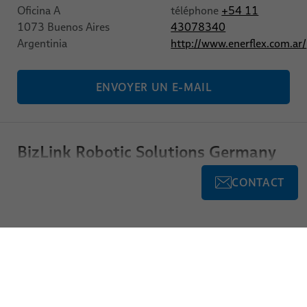
Oficina A
téléphone
+54 11
1073
Buenos Aires
43078340
Argentinia
http://www.enerflex.com.ar/
ENVOYER UN E-MAIL
​BizLink Robotic Solutions Germany
GmbH
CONTACT
Robotique
Brüsseler Straße 12
​BizLink Robotic
30539
Hannover
Solutions Germany
Germany
GmbH
téléphone
+49 511
123576-30