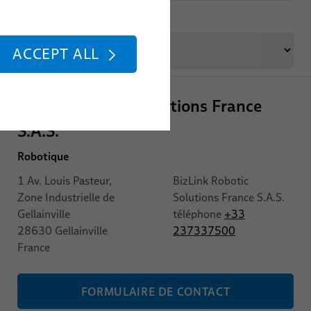
Marché
ACCEPT ALL
BizLink Robotic Solutions France
S.A.S.
Robotique
1 Av. Louis Pasteur,
BizLink Robotic
Zone Industrielle de
Solutions France S.A.S.
Gellainville
téléphone
+33
28630
Gellainville
237337500
France
FORMULAIRE DE CONTACT