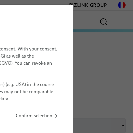
BIZLINK GROUP
 consent. With your consent,
G) as well as the
 DSGVO). You can revoke an
r) (e.g. USA) in the course
ries may not be comparable
data.
Sites
Pays
Confirm selection