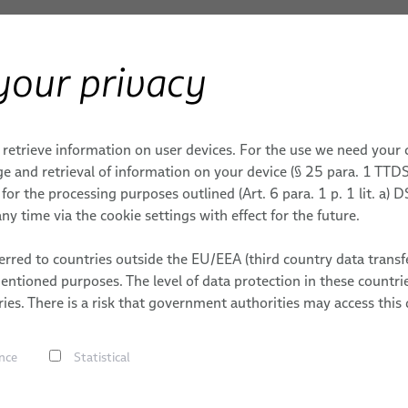
your privacy
& MACHINERIES
 retrieve information on user devices. For the use we need your
e and retrieval of information on your device (§ 25 para. 1 TTDS
or the processing purposes outlined (Art. 6 para. 1 p. 1 lit. a)
ny time via the cookie settings with effect for the future.
rred to countries outside the EU/EEA (third country data transfe
mentioned purposes. The level of data protection in these count
trielle
ies. There is a risk that government authorities may access this 
nce
Statistical
ns d’automatisation dynamique
ligne