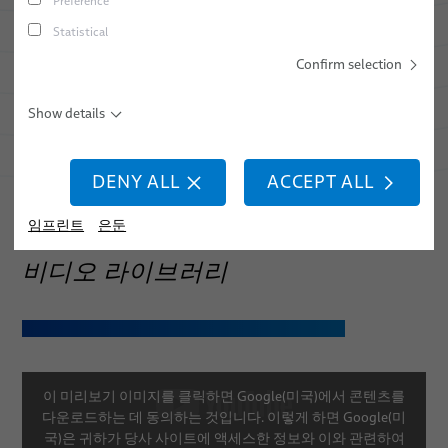
Preference
경력
스크류 체결
Statistical
위치
스폿 용접
Confirm selection
이벤트
스터드 용접
Show details
DENY ALL
ACCEPT ALL
…
임프린트
은둔
비디오 라이브러리
공장 자동화 & 기계에 관한 유용하고 흥미로운 동영상
이 미리보기 이미지를 클릭하면 Google(미국)에서 콘텐츠를
다운로드하는 데 동의하는 것입니다. 이렇게 하면 Google(미
국)은 귀하가 당사 사이트에 액세스한 정보와 이와 관련하여