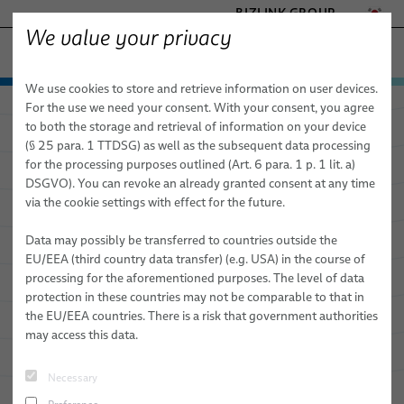
BIZLINK GROUP
We value your privacy
공장 자동화 & 기계
We use cookies to store and retrieve information on user devices.
- ENGINEERED SOLUTIONS
제품 및 서비스
For the use we need your consent. With your consent, you agree
HEALTHCARE
to both the storage and retrieval of information on your device
애플리케이션 분야
자동화 및 드라이브
MARINE
(§ 25 para. 1 TTDSG) as well as the subsequent data processing
careDP
MOBILITY
for the processing purposes outlined (Art. 6 para. 1 p. 1 lit. a)
뉴스
로봇 공학
자동화 및 드라이브
FieldLink® 케이블
로봇 드레스팩용 AI 기반 상태 모
DSGVO). You can revoke an already granted consent at any time
SEMICONDUCTOR TECHNOLOGY
via the cookie settings with effect for the future.
니터링 시스템
판매 네트워크
로봇 서비스
로봇 공학
케이블 어셈블리
드레스팩 시스템
SILICONE CABLE SOLUTIONS
TELECOM & NETWORKING
의료 로봇 공학
Data may possibly be transferred to countries outside the
회사 소개
서비스
산업 자동화 애플리케이션용 로봇 케이블
통합 준비된 로봇 & 시운전
아크 용접
EU/EEA (third country data transfer) (e.g. USA) in the course of
processing for the aforementioned purposes. The level of data
간행물
품질
로봇 케이블 어셈블리
드레스팩(Dresspack) 서비스
클린칭
자세히 보기
protection in these countries may not be comparable to that in
the EU/EEA countries. There is a risk that government authorities
연구 및 개발
동적 자동화 애플리케이션용 산업용 로봇 호스 및 튜브
로봇, PLC 및 오프라인 프로그래밍
접착
may access this data.
BizLink 테스트 센터
센서 및 비전 솔루션
자재 핸들링
Necessary
간행물
리벳 체결