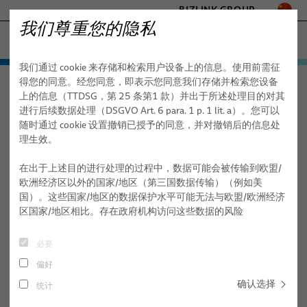
BIZLINK GROUP
我们尊重您的隐私
工厂自动化与机械
我们通过 cookie 来存储和检索用户设备上的信息。使用前需征
医疗
产品与服务
得您的同意。经您同意，即表示您同意我们存储并检索您设备
工厂自动化与机械
关于我们
活动
海事
上的信息（TTDSG，第 25 条第1 款）并出于所述处理目的对其
应用
自动化与驱动
交通
进行后续数据处理（DSGVO Art. 6 para. 1 p. 1 lit. a）。您可以
半导体技术
随时通过 cookie 设置撤销已授予的同意，并对撤销后的信息处
活动
新闻
机器人
自动化与驱动
FieldLink® 电缆
理生效。
通讯与网络
销售网络
机器人服务
机器人
电缆组件
管线包系统
- ENGINEERED SOLUTIONS
在出于上述目的进行处理的过程中，数据可能会被传输到欧盟/
SILICONE CABLE SOLUTIONS
欧洲经济区以外的国家/地区（第三国数据传输）（例如美
关于我们
机械
医疗机器人
服务
用于工业自动化应用的机器人电缆
机器人集成与调试
弧焊
国）。这些国家/地区的数据保护水平可能无法与欧盟/欧洲经济
17.11. – 19.11.2026
区国家/地区相比。存在政府机构访问这些数据的风险
机械
质量
机器人电缆组件
为能源供应系统提供服务
线缆
无铆钉连接
Space Tech Expo Europe
研发
软用于动态自动化应用的工业机器人软管和管材
机器人、PLC 和离线编程
电缆组件
粘接
必要
Messe Bremen, Germany
偏好
ZZ20
测试中心
传感解决方案
服务
物料搬运
确认选择
统计
出版物
铆接
主办方官网