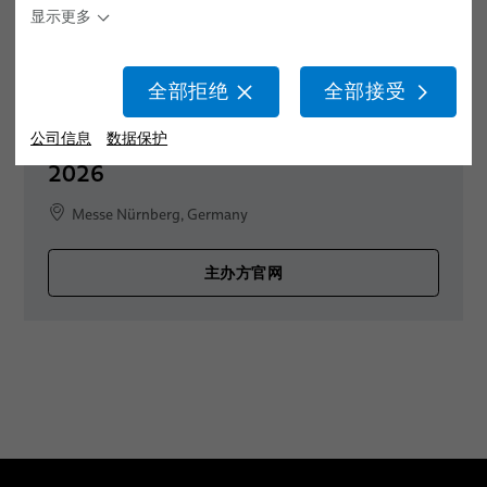
显示更多
职业生涯
拧紧
全球网络
点焊
全部拒绝
全部接受
24.11. – 26.11.2026
活动
螺柱焊
SPS – Smart Production Solutions
公司信息
数据保护
出版物
2026
Messe Nürnberg, Germany
主办方官网