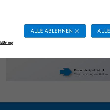
chweißen
e
ALLE ABLEHNEN
ALL
klärung