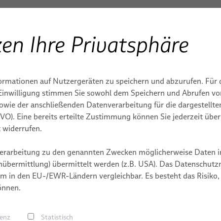
en Ihre Privatsphäre
ENBAU
Produkte & Dienstleistungen
Anwendungen
S
Dienstleistungen
Dienstleistungen für Roboter-Energiezuführun
ormationen auf Nutzergeräten zu speichern und abzurufen. Für 
IONEN
DIENSTLEISTUNGEN
MEDIZINTECHNISCHE RO
TERMINE
MASCHINEN
r Einwilligung stimmen Sie sowohl dem Speichern und Abrufen v
sowie der anschließenden Datenverarbeitung für die dargestellt
ür Roboter-Energiezu
genschweißen
Integrationsbereite
Kabel
MASCHINENBAU
DSGVO). Eine bereits erteilte Zustimmung können Sie jederzeit übe
e für
Roboter &
Kabelkonfekti
Kommissionierung
 widerrufen.
E
Dienstleistung
elle
Dienstleistungen für
erarbeitung zu den genannten Zwecken möglicherweise Daten i
dungen
Roboter-
g
übermittlung) übermittelt werden (z.B. USA). Das Datenschutzni
Energiezuführungssysteme
m in den EU-/EWR-Ländern vergleichbar. Es besteht das Risiko,
abeln
önnen.
Roboter-, SPS- & Offline-
äuche
Programmierung
en
mische
renz
Statistisch
dungen
hweißen