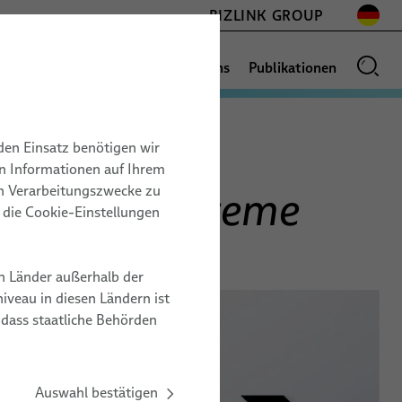
BIZLINK GROUP
News
Vertriebsnetz
Über uns
Publikationen
gssysteme
den Einsatz benötigen wir
BOTIK
BAU
on Informationen auf Ihrem
GLOSSAR
17.11. – 19.11.2026
en Verarbeitungszwecke zu
führungssysteme
Space Tech Expo
r die Cookie-Einstellungen
onen
Europe
en
Messe Bremen, Germany
n Länder außerhalb der
ZZ20
veau in diesen Ländern ist
 dass staatliche Behörden
ZUM VERANSTALTER
Auswahl bestätigen