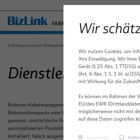
Wir schätz
FABRIKAUTOMATION & MASCHIN
− ENGINEERED SOLUTION
GESUNDHEITSWESEN
Fabrikautomation & Maschinenbau
Produkte & Dienstleistungen
Wir nutzen Cookies, um Inf
MARINE
AUTOMATISIERUNG &
AUTOMATISIERUNG &
QUALITÄT
ROBOTIK
ROBOTIK
PUBLIKAT
Ihre Einwilligung. Mit Ihre
MOBILITÄT
ANTRIEBE
ANTRIEBSTECHNIK
Gerät (§ 25 Abs. 1 TTDSG) 
Dienstleistungen f
Energiezuführungen -
Lichtbo
HALBLEITERTECHNIK
FORSCHUNG UND ENTWICKLUNG
KARRIERE
(Art. 6 Abs. 1 S. 1 lit. a) 
FieldLink® Kabel
Kabelmanagementsystem
Clinchen
TELECOM & NETWORKING
Industrieroboter
mit Wirkung für die Zukunft
Konfektionierte Kabel
TESTVERFAHREN
STANDORT
SILICONE CABLE SOLUTIONS
Kleben
Roboterkabel für industri
Es können im Rahmen der V
Dienstleistungen
Automatisierungsanwen
Handlin
EU/des EWR (Drittlanddaten
Roboter-Kabelmanagementsysteme, auch
möglicherweise nicht mit de
Konfektion von Roboterk
Roboterdresspacks oder Energiezuführungssysteme
Nieten
auf diese Daten zugreifen k
genannt, sind kritische Komponenten in der
Industrielle Roboterschl
Schraub
automatisierten Produktion. Wenn sie unsachgemäß
und -leitungen für dyna
installiert, falsch ausgerichtet oder unzureichend
Notwendig
Präfe
Automatisierungsanwen
Punktsc