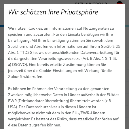
BIZLINK GROUP
Wir schätzen Ihre Privatsphäre
FABRIKAUTOMATION & MASCHINENBAU
Wir nutzen Cookies, um Informationen auf Nutzergeräten zu
− ENGINEERED SOLUTIONS
Produkte & Dienstleistungen
speichern und abzurufen. Für den Einsatz benötigen wir Ihre
Fabrikautomation & Maschinenbau
Anwendungen
GESUNDHEITSWESEN
Einwilligung. Mit Ihrer Einwilligung stimmen Sie sowohl dem
Automatisierung & Antriebstechnik
Anwendungen
Automatisierung & Antriebe
MARINE
Speichern und Abrufen von Informationen auf Ihrem Gerät (§ 25
MOBILITÄT
Abs. 1 TTDSG) sowie der anschließenden Datenverarbeitung für
Automatisierung & Antriebstechnik
Robotik
FieldLink® Kabel
die dargestellten Verarbeitungszwecke zu (Art. 6 Abs. 1 S. 1 lit.
HALBLEITERTECHNIK
a) DSGVO). Eine bereits erteilte Zustimmung können Sie
Dienstleistungen
Robotik
Konfektionierte Kabel
Energiezuführungen - Kabelmanagementsysteme für
TELECOM & NETWORKING
jederzeit über die Cookie-Einstellungen mit Wirkung für die
Automatisierung &
Industrieroboter
SILICONE CABLE SOLUTIONS
Zukunft widerrufen.
Maschinenbau
Medizintechnische Robotik
Dienstleistungen
Integrationsbereite Roboter & Kommissionierung
Lichtbogenschweißen
Antriebstechnik
− Wir verbinden
Roboterkabel für industrielle Automatisierungsanwendungen
Es können im Rahmen der Verarbeitung zu den genannten
die Zukunft der Automatisierung
Maschinenbau
Dienstleistungen für Roboter-Energiezuführungssysteme
Kabel
Clinchen
Zwecken möglicherweise Daten in Länder außerhalb der EU/des
Konfektion von Roboterkabeln
EWR (Drittlanddatenübermittlung) übermittelt werden (z.B.
Roboter-, SPS- & Offline-Programmierung
Kabelkonfektionen
Kleben
News
USA). Das Datenschutzniveau in diesen Ländern ist
Industrielle Roboterschläuche und -leitungen für dynamische
Dienstleistungen
Handling
möglicherweise nicht mit dem in den EU-/EWR-Ländern
Automatisierungsanwendungen
Vertriebsnetz
vergleichbar. Es besteht das Risiko, dass staatliche Behörden auf
Nieten
Schulungen für Automatisierungssysteme
diese Daten zugreifen können.
Über uns