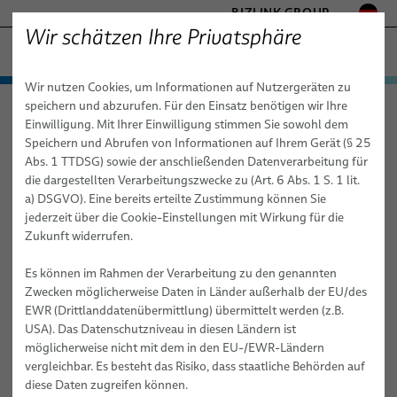
BIZLINK GROUP
Wir schätzen Ihre Privatsphäre
FABRIKAUTOMATION & MASCHINENBAU
Wir nutzen Cookies, um Informationen auf Nutzergeräten zu
− ENGINEERED SOLUTIONS
Produkte & Dienstleistungen
speichern und abzurufen. Für den Einsatz benötigen wir Ihre
Fabrikautomation & Maschinenbau
News
GESUNDHEITSWESEN
Einwilligung. Mit Ihrer Einwilligung stimmen Sie sowohl dem
Anwendungen
Automatisierung & Antriebe
MARINE
Speichern und Abrufen von Informationen auf Ihrem Gerät (§ 25
MOBILITÄT
Abs. 1 TTDSG) sowie der anschließenden Datenverarbeitung für
News
News
Robotik
Automatisierung & Antriebstechnik
FieldLink® Kabel
die dargestellten Verarbeitungszwecke zu (Art. 6 Abs. 1 S. 1 lit.
HALBLEITERTECHNIK
a) DSGVO). Eine bereits erteilte Zustimmung können Sie
Vertriebsnetz
Dienstleistungen
Robotik
Konfektionierte Kabel
Energiezuführungen - Kabelmanagementsysteme für
TELECOM & NETWORKING
jederzeit über die Cookie-Einstellungen mit Wirkung für die
Industrieroboter
SILICONE CABLE SOLUTIONS
Zukunft widerrufen.
Über uns
Nach Themen filtern
Maschinenbau
Medizintechnische Robotik
Dienstleistungen
Integrationsbereite Roboter & Kommissionierung
Lichtbogenschweißen
Roboterkabel für industrielle Automatisierungsanwendungen
Es können im Rahmen der Verarbeitung zu den genannten
Publikationen
Maschinenbau
Qualität
Dienstleistungen für Roboter-Energiezuführungssysteme
Kabel
Clinchen
Zwecken möglicherweise Daten in Länder außerhalb der EU/des
Konfektion von Roboterkabeln
#MÄRKTE
#PRODUKTE
EWR (Drittlanddatenübermittlung) übermittelt werden (z.B.
Forschung und Entwicklung
Roboter-, SPS- & Offline-Programmierung
Kabelkonfektionen
Kleben
USA). Das Datenschutzniveau in diesen Ländern ist
Industrielle Roboterschläuche und -leitungen für dynamische
#UNTERNEHMEN
Testverfahren
Dienstleistungen
Handling
möglicherweise nicht mit dem in den EU-/EWR-Ländern
Automatisierungsanwendungen
vergleichbar. Es besteht das Risiko, dass staatliche Behörden auf
Publikationen
Nieten
Schulungen für Automatisierungssysteme
diese Daten zugreifen können.