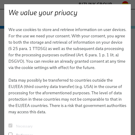
BIZLINK GROUP
We value your privacy
AUTOMATIZACIÓN & MAQUINARIA INDUSTRIAL
We use cookies to store and retrieve information on user devices.
- ENGINEERED SOLUTIONS
Productos y servicios
For the use we need your consent. With your consent, you agree
Automatización & maquinaria industrial
Noticias
HEALTHCARE
to both the storage and retrieval of information on your device
Aplicaciones
Tecnología de accionamiento
MARINE
(§ 25 para. 1 TTDSG) as well as the subsequent data processing
MOBILITY
for the processing purposes outlined (Art. 6 para. 1 p. 1 lit. a)
Noticias
Noticias
Robótica
Tecnología de accionamiento
FieldLink® Cables
DSGVO). You can revoke an already granted consent at any time
SEMICONDUCTOR TECHNOLOGY
via the cookie settings with effect for the future.
Red de ventas
Robótica servicios
Robótica
Montajes de cables
Sistemas de gestión de cables robóticos
SILICONE CABLE SOLUTIONS
TELECOM & NETWORKING
Robótica médica
Data may possibly be transferred to countries outside the
Sobre nosotros
Servicios
Cables robóticos para aplicaciones de automatización
Robots listos para la integración & puesta en marcha
Soldadura por arco
EU/EEA (third country data transfer) (e.g. USA) in the course of
industrial
processing for the aforementioned purposes. The level of data
Publicaciones
Calidad
Servicios de sistemas de gestión de cables robóticos
Clinchado
protection in these countries may not be comparable to that in
Montaje de cables para robótica
the EU/EEA countries. There is a risk that government authorities
Investigación y desarrollo
Programación de robots, PLC y offline
Pegado
may access this data.
Mangueras y tubos robóticos industriales para aplicaciones
Procedimientos de prueba
Manipulación de materiales
de automatización dinámica
Necessary
Publicaciones
Remachado
Formación en sistemas de automatización