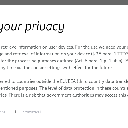
your privacy
 INDUSTRIAL
 retrieve information on user devices. For the use we need your
e and retrieval of information on your device (§ 25 para. 1 TTDS
or the processing purposes outlined (Art. 6 para. 1 p. 1 lit. a)
ny time via the cookie settings with effect for the future.
0 % de la formación —
rred to countries outside the EU/EEA (third country data transfe
para el rendimiento en
mentioned purposes. The level of data protection in these count
strial
ies. There is a risk that government authorities may access this 
nce
Statistical
es de automatización dinámica
o en planta