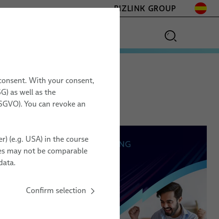
BIZLINK GROUP
 consent. With your consent,
G) as well as the
 DSGVO). You can revoke an
r) (e.g. USA) in the course
ries may not be comparable
data.
Confirm selection