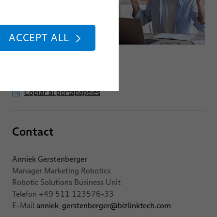
ACCEPT ALL
Texto del mensaje
Copiar al portapapeles
Contact
Anniek Gerstenberger
Manager Marketing Robotics
Robotic Solutions Business Unit
Telefon +49 511 123576-33
E-Mail
anniek_gerstenberger
@
bizlinktech.com