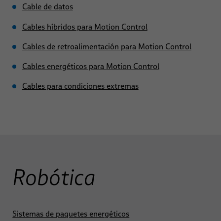
Eventos
Soldadura de pernos
Cable de datos
Cables híbridos para Motion Control
Cables de retroalimentación para Motion Control
Cables energéticos para Motion Control
Cables para condiciones extremas
Robótica
Sistemas de paquetes energéticos