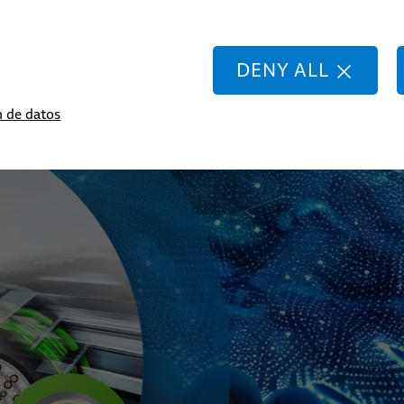
strial
DENY ALL
es de automatización dinámica
n de datos