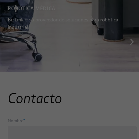
ROBÓTICA MÉDICA
BizLink – su proveedor de soluciones para robótica
industrial.
Contacto
Nombre
*