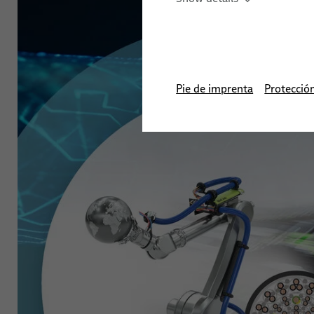
Cables robóticos para aplicaciones de automatización indu
Montaje de cables para robótica
Mangueras y tubos robóticos industriales para aplicacion
Pie de imprenta
Protecció
Formación en sistemas de automatización
Soluciones de sensores para aplicaciones robóticas
Robótica servicios
Robots listos para la integración & puesta en marcha
Servicios de sistemas de gestión de cables robóticos
Programación de robots, PLC y offline