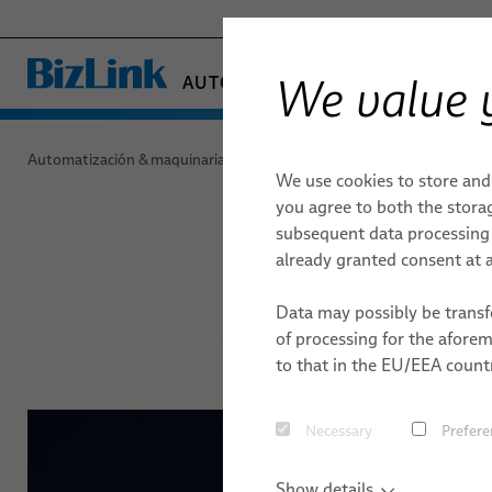
We value 
AUTOMATIZACIÓN & MAQUINARIA
- ENGINEERED SOLUTIONS
Productos y servicios
HEALTHCARE
Automatización & maquinaria industrial
Productos y servicios
We use cookies to store and
MARINE
Tecnología de accionamiento
you agree to both the storag
MOBILITY
subsequent data processing f
FieldLink® Cables
SEMICONDUCTOR TECHNOLOGY
already granted consent at a
SILICONE CABLE SOLUTIONS
Montajes de cables
Data may possibly be transfe
TELECOM & NETWORKING
of processing for the afore
Servicios
to that in the EU/EEA countr
Robótica
Necessary
Prefere
Sistemas de gestión de cables robóticos
Show details