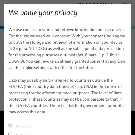
BIZLINK GROUP
We value your privacy
공장 자동화 & 기계
We use cookies to store and retrieve information on user devices.
- ENGINEERED SOLUTIONS
제품 및 서비스
For the use we need your consent. With your consent, you agree
공장 자동화 & 기계
사백사
HEALTHCARE
to both the storage and retrieval of information on your device
애플리케이션 분야
자동화 및 드라이브
MARINE
(§ 25 para. 1 TTDSG) as well as the subsequent data processing
MOBILITY
for the processing purposes outlined (Art. 6 para. 1 p. 1 lit. a)
사백사
뉴스
로봇 공학
자동화 및 드라이브
FieldLink® 케이블
DSGVO). You can revoke an already granted consent at any time
SEMICONDUCTOR TECHNOLOGY
via the cookie settings with effect for the future.
판매 네트워크
로봇 서비스
로봇 공학
케이블 어셈블리
드레스팩 시스템
SILICONE CABLE SOLUTIONS
TELECOM & NETWORKING
의료 로봇 공학
Data may possibly be transferred to countries outside the
회사 소개
서비스
산업 자동화 애플리케이션용 로봇 케이블
통합 준비된 로봇 & 시운전
아크 용접
EU/EEA (third country data transfer) (e.g. USA) in the course of
processing for the aforementioned purposes. The level of data
간행물
품질
로봇 케이블 어셈블리
드레스팩(Dresspack) 서비스
클린칭
protection in these countries may not be comparable to that in
the EU/EEA countries. There is a risk that government authorities
연구 및 개발
동적 자동화 애플리케이션용 산업용 로봇 호스 및 튜브
로봇, PLC 및 오프라인 프로그래밍
접착
may access this data.
BizLink 테스트 센터
센서 및 비전 솔루션
자재 핸들링
Necessary
개요
간행물
리벳 체결