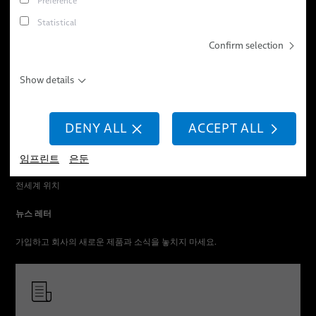
Preference
제품 및 서비스
경력
스크류 체결
Statistical
애플리케이션 분야
뉴스
위치
스폿 용접
Confirm selection
판매 네트워크
이벤트
스터드 용접
회사 소개
Show details
간행물
BizLink Group
DENY ALL
ACCEPT ALL
서비스
임프린트
은둔
직업
전세계 위치
뉴스 레터
가입하고 회사의 새로운 제품과 소식을 놓치지 마세요.