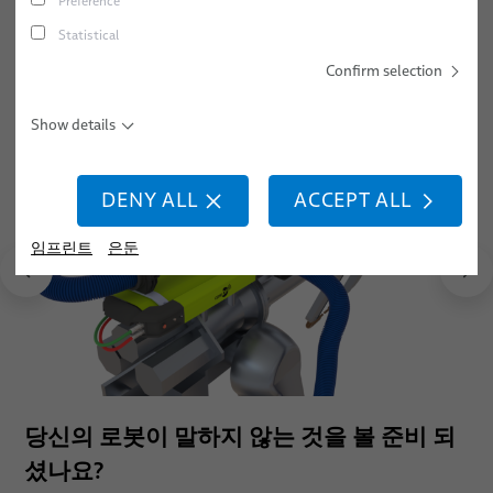
Preference
련하여 적절한 수준의 데이터 보호가 마련되어 있지 않다는 점
동적 자동화 애플리케이션용 산업용 로봇 호스 및 튜브
Statistical
에 유의하시기 바랍니다. 자세한 내용은
개인정보처리방침
에
서 확인할 수 있습니다.
Confirm selection
센서 및 비전 솔루션
SHOW CONTENT
Show details
로봇 서비스
통합 준비된 로봇 & 시운전
SETTINGS
DENY ALL
ACCEPT ALL
드레스팩(Dresspack) 서비스
임프린트
은둔
로봇, PLC 및 오프라인 프로그래밍
애플리케이션 분야
뉴스
자동화 및 드라이브
판매 네트워크
로봇 공학
당신의 로봇이 말하지 않는 것을 볼 준비 되
의료 로봇 공학
회사 소개
아크 용접
셨나요?