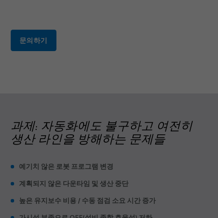
간행물
품질
클린칭
연구 및 개발
접착
문의하기
BizLink 테스트 센터
자재 핸들링
간행물
리벳 체결
경력
스크류 체결
위치
스폿 용접
이벤트
스터드 용접
과제: 자동화에도 불구하고 여전히
생산 라인을 방해하는 문제들
예기치 않은 로봇 프로그램 변경
계획되지 않은 다운타임 및 생산 중단
높은 유지보수 비용 / 수동 점검 소요 시간 증가
가시성 부족으로 OEE(설비 종합 효율성) 저하