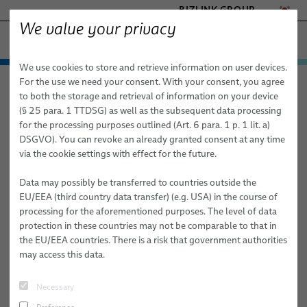
BIZLINK GROUP
We value your privacy
공장 자동화 & 기계
We use cookies to store and retrieve information on user devices.
- ENGINEERED SOLUTIONS
제품 및 서비스
For the use we need your consent. With your consent, you agree
공장 자동화 & 기계
제품 및 서비스
로봇 공학
HEALTHCARE
to both the storage and retrieval of information on your device
센서 및 비전 솔루션
careDP – AI 기반 상태 모니터링 시스템
자동화 및 드라이브
MARINE
(§ 25 para. 1 TTDSG) as well as the subsequent data processing
MOBILITY
for the processing purposes outlined (Art. 6 para. 1 p. 1 lit. a)
FieldLink® 케이블
careDP – AI 기반 상태 모니터링
DSGVO). You can revoke an already granted consent at any time
SEMICONDUCTOR TECHNOLOGY
via the cookie settings with effect for the future.
시스템
케이블 어셈블리
SILICONE CABLE SOLUTIONS
TELECOM & NETWORKING
Data may possibly be transferred to countries outside the
서비스
EU/EEA (third country data transfer) (e.g. USA) in the course of
연결하고, 감지하고, 대응하세요. 다운타임이 오기 전에.
processing for the aforementioned purposes. The level of data
로봇 공학
protection in these countries may not be comparable to that in
the EU/EEA countries. There is a risk that government authorities
이 미리보기 이미지를 클릭하면 Google(미국)에서 콘텐츠를
드레스팩 시스템
may access this data.
다운로드하는 데 동의하는 것입니다. 이렇게 하면 Google(미
국)은 귀하가 당사 사이트에 액세스한 정보와 이와 관련하여
산업 자동화 애플리케이션용 로봇 케이블
기술적으로 필요한 데이터를 제공합니다. 당사는 Google의 추
Necessary
가 데이터 처리에 영향을 미치지 않습니다. Google(미국)과 관
로봇 케이블 어셈블리