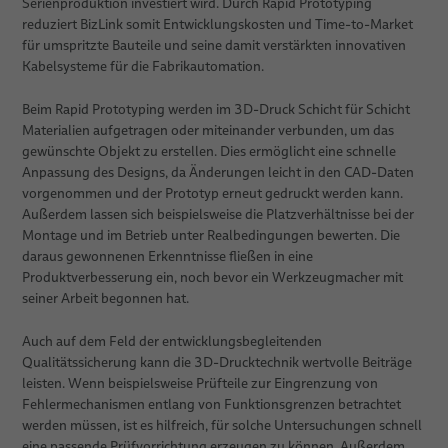
Serienproduktion investiert wird. Durch Rapid Prototyping
reduziert BizLink somit Entwicklungskosten und Time-to-Market
für umspritzte Bauteile und seine damit verstärkten innovativen
Kabelsysteme für die Fabrikautomation.
Beim Rapid Prototyping werden im 3D-Druck Schicht für Schicht
Materialien aufgetragen oder miteinander verbunden, um das
gewünschte Objekt zu erstellen. Dies ermöglicht eine schnelle
Anpassung des Designs, da Änderungen leicht in den CAD-Daten
vorgenommen und der Prototyp erneut gedruckt werden kann.
Außerdem lassen sich beispielsweise die Platzverhältnisse bei der
Montage und im Betrieb unter Realbedingungen bewerten. Die
daraus gewonnenen Erkenntnisse fließen in eine
Produktverbesserung ein, noch bevor ein Werkzeugmacher mit
seiner Arbeit begonnen hat.
Auch auf dem Feld der entwicklungsbegleitenden
Qualitätssicherung kann die 3D-Drucktechnik wertvolle Beiträge
leisten. Wenn beispielsweise Prüfteile zur Eingrenzung von
Fehlermechanismen entlang von Funktionsgrenzen betrachtet
werden müssen, ist es hilfreich, für solche Untersuchungen schnell
eine passende Prüfvorrichtung erzeugen zu können. Außerdem