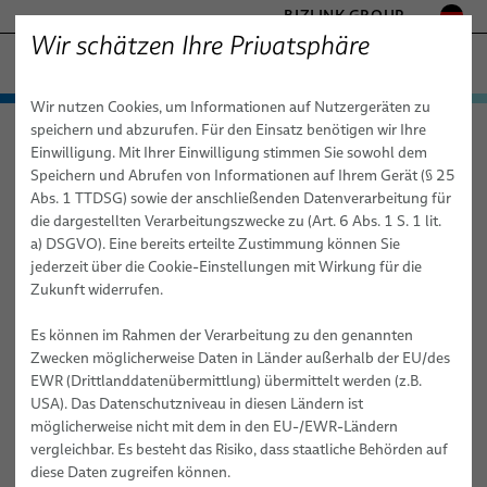
BIZLINK GROUP
Wir schätzen Ihre Privatsphäre
FABRIKAUTOMATION & MASCHINENBAU
Wir nutzen Cookies, um Informationen auf Nutzergeräten zu
− ENGINEERED SOLUTIONS
Produkte & Dienstleistungen
speichern und abzurufen. Für den Einsatz benötigen wir Ihre
Fabrikautomation & Maschinenbau
News
Artikel
GESUNDHEITSWESEN
Einwilligung. Mit Ihrer Einwilligung stimmen Sie sowohl dem
Anwendungen
Automatisierung & Antriebe
MARINE
Speichern und Abrufen von Informationen auf Ihrem Gerät (§ 25
MOBILITÄT
Abs. 1 TTDSG) sowie der anschließenden Datenverarbeitung für
02.11.2023
News
Robotik
Automatisierung & Antriebstechnik
FieldLink® Kabel
die dargestellten Verarbeitungszwecke zu (Art. 6 Abs. 1 S. 1 lit.
HALBLEITERTECHNIK
BizLink setzt auf schnelle
a) DSGVO). Eine bereits erteilte Zustimmung können Sie
Vertriebsnetz
Dienstleistungen
Robotik
Konfektionierte Kabel
Energiezuführungen - Kabelmanagementsysteme für
TELECOM & NETWORKING
jederzeit über die Cookie-Einstellungen mit Wirkung für die
Prototypenentwicklung mit Hilfe der
Industrieroboter
SILICONE CABLE SOLUTIONS
Zukunft widerrufen.
Über uns
Maschinenbau
Medizintechnische Robotik
Dienstleistungen
Integrationsbereite Roboter & Kommissionierung
Lichtbogenschweißen
3D- Drucktechnik
Roboterkabel für industrielle Automatisierungsanwendungen
Es können im Rahmen der Verarbeitung zu den genannten
Publikationen
Maschinenbau
Qualität
Dienstleistungen für Roboter-Energiezuführungssysteme
Kabel
Clinchen
Durch diese schnelle Prototypenentwicklung, das sogenannte
Zwecken möglicherweise Daten in Länder außerhalb der EU/des
Konfektion von Roboterkabeln
“Rapid Prototyping”, können Entwicklungszyklen verkürzt, Kosten
EWR (Drittlanddatenübermittlung) übermittelt werden (z.B.
Forschung und Entwicklung
Roboter-, SPS- & Offline-Programmierung
Kabelkonfektionen
Kleben
gesenkt und innovative Ideen schneller umgesetzt werden.
USA). Das Datenschutzniveau in diesen Ländern ist
Industrielle Roboterschläuche und -leitungen für dynamische
Testverfahren
Dienstleistungen
Handling
möglicherweise nicht mit dem in den EU-/EWR-Ländern
Automatisierungsanwendungen
vergleichbar. Es besteht das Risiko, dass staatliche Behörden auf
Publikationen
Nieten
Schulungen für Automatisierungssysteme
diese Daten zugreifen können.