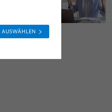
E AUSWÄHLEN
Mitteilungstext
In Zwischenablage kopieren