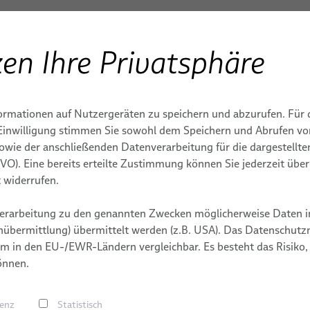
en Ihre Privatsphäre
ENBAU
Produkte & Dienstleistungen
Anwendungen
S
ormationen auf Nutzergeräten zu speichern und abzurufen. Für 
IONEN
DIENSTLEISTUNGEN
MEDIZINTECHNISCHE RO
TERMINE
MASCHINEN
r Einwilligung stimmen Sie sowohl dem Speichern und Abrufen v
sowie der anschließenden Datenverarbeitung für die dargestellt
genschweißen
Integrationsbereite
Kabel
MASCHINENBAU
DSGVO). Eine bereits erteilte Zustimmung können Sie jederzeit übe
e für
Roboter &
Kabelkonfekti
in der Fertigung
Kommissionierung
 widerrufen.
E
Dienstleistung
elle
Dienstleistungen für
erarbeitung zu den genannten Zwecken möglicherweise Daten i
dungen
Roboter-
g
übermittlung) übermittelt werden (z.B. USA). Das Datenschutzni
Energiezuführungssysteme
m in den EU-/EWR-Ländern vergleichbar. Es besteht das Risiko,
abeln
önnen.
Roboter-, SPS- & Offline-
 Belegschaft aufbauen
äuche
Programmierung
en
mische
qualifizierten Technikern und Ingenieuren. Während sich
renz
Statistisch
dungen
hweißen