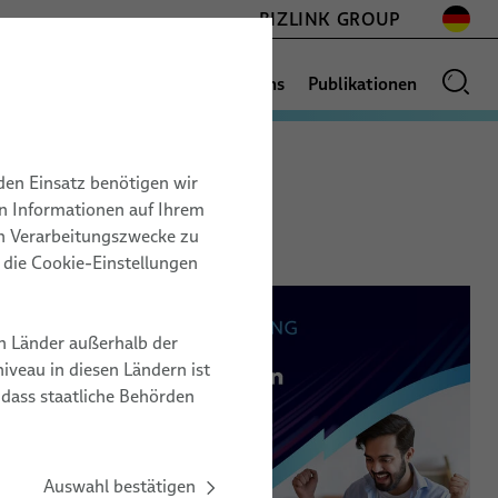
BIZLINK GROUP
News
Vertriebsnetz
Über uns
Publikationen
den Einsatz benötigen wir
BOTIK
BAU
on Informationen auf Ihrem
GLOSSAR
17.11. – 19.11.2026
en Verarbeitungszwecke zu
Space Tech Expo
r die Cookie-Einstellungen
onen
Europe
en
Messe Bremen, Germany
n Länder außerhalb der
ZZ20
veau in diesen Ländern ist
 dass staatliche Behörden
ZUM VERANSTALTER
Auswahl bestätigen