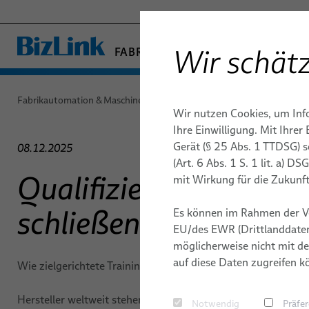
Wir schätz
FABRIKAUTOMATION & MASCHIN
− ENGINEERED SOLUTION
GESUNDHEITSWESEN
Fabrikautomation & Maschinenbau
News
Artikel
Wir nutzen Cookies, um Inf
MARINE
AUTOMATISIERUNG &
AUTOMATISIERUNG &
QUALITÄT
ROBOTIK
ROBOTIK
PUBLIKAT
Ihre Einwilligung. Mit Ihre
MOBILITÄT
ANTRIEBE
ANTRIEBSTECHNIK
Gerät (§ 25 Abs. 1 TTDSG) 
Energiezuführungen -
Lichtbo
08.12.2025
HALBLEITERTECHNIK
FORSCHUNG UND ENTWICKLUNG
KARRIERE
(Art. 6 Abs. 1 S. 1 lit. a) 
FieldLink® Kabel
Kabelmanagementsystem
Clinchen
TELECOM & NETWORKING
Qualifizierungslücken 
Industrieroboter
mit Wirkung für die Zukunft
Konfektionierte Kabel
TESTVERFAHREN
STANDORT
SILICONE CABLE SOLUTIONS
Kleben
Roboterkabel für industri
schließen
Es können im Rahmen der V
Dienstleistungen
Automatisierungsanwen
Handlin
EU/des EWR (Drittlanddaten
möglicherweise nicht mit de
Konfektion von Roboterk
Nieten
auf diese Daten zugreifen k
Wie zielgerichtete Trainingsprogramme eine zukunftsstarke
Industrielle Roboterschl
Schraub
und -leitungen für dyna
Hersteller weltweit stehen vor einem wachsenden Mangel an 
Notwendig
Präfe
Automatisierungsanwen
Punktsc