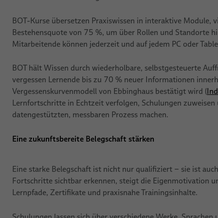
BOT-Kurse übersetzen Praxiswissen in interaktive Module, v
Bestehensquote von 75 %, um über Rollen und Standorte hinw
Mitarbeitende können jederzeit und auf jedem PC oder Table
BOT hält Wissen durch wiederholbare, selbstgesteuerte Au
vergessen Lernende bis zu 70 % neuer Informationen innerh
Vergessenskurvenmodell von Ebbinghaus bestätigt wird (
In
Lernfortschritte in Echtzeit verfolgen, Schulungen zuweisen
datengestützten, messbaren Prozess machen.
Eine zukunftsbereite Belegschaft stärken
Eine starke Belegschaft ist nicht nur qualifiziert – sie ist 
Fortschritte sichtbar erkennen, steigt die Eigenmotivation u
Lernpfade, Zertifikate und praxisnahe Trainingsinhalte.
Schulungen lassen sich über verschiedene Werke, Sprachen u