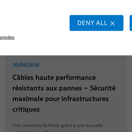
DENY ALL
données
30/06/2026
Câbles haute performance
résistants aux pannes – Sécurité
maximale pour infrastructures
critiques
Une connectivité fiable grâce à une nouvelle