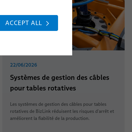
ACCEPT ALL
22/06/2026
Systèmes de gestion des câbles
pour tables rotatives
Les systèmes de gestion des câbles pour tables
rotatives de BizLink réduisent les risques d'arrêt et
améliorent la fiabilité de la production.