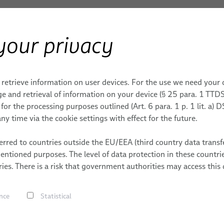
your privacy
& MACHINERIES
 retrieve information on user devices. For the use we need your
e and retrieval of information on your device (§ 25 para. 1 TTDS
or the processing purposes outlined (Art. 6 para. 1 p. 1 lit. a)
ny time via the cookie settings with effect for the future.
rred to countries outside the EU/EEA (third country data transfe
mentioned purposes. The level of data protection in these count
trielle
ies. There is a risk that government authorities may access this 
nce
Statistical
ns d’automatisation dynamique
ligne