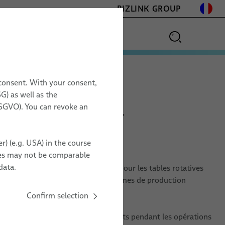
BIZLINK GROUP
gestion des câbles pour tables rotatives
 consent. With your consent,
G) as well as the
 DSGVO). You can revoke an
es rotatives
r) (e.g. USA) in the course
ries may not be comparable
data.
ergie et en fluides est essentielle pour les tables rotatives
de carrosserie automobile et les systèmes de production
Confirm selection
onnent et maintiennent les composants pendant les opérations