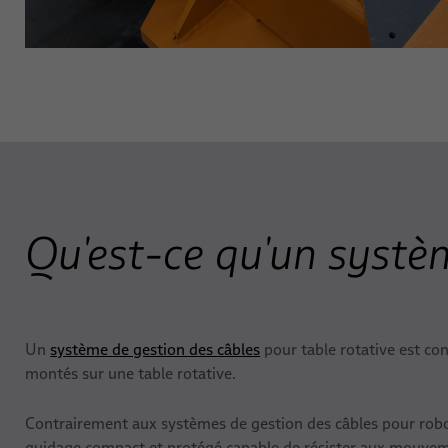
Applications
Nouvelles
Automatisation et entraînements
Présence
Robotique
Robotique médicale
Portrait de l'entreprise
Soudage à l’arc
Éditions
Qualité
Clinchage
Recherche et développement
Collage
Qu'est-ce qu'un systèm
BizLink Centre d'essai
Manutention
Éditions
Rivetage
Un
système de gestion des câbles
pour table rotative est con
Carrière
Vissage
montés sur une table rotative.
Sites
Soudage par points
Contrairement aux systèmes de gestion des câbles pour robots
guidage compact et protégé capable de résister aux mouvemen