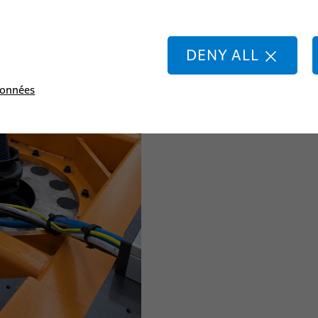
de soudage, d’assemblage ou
trielle
des préhenseurs, capteurs et
en énergie électrique et en 
DENY ALL
ns d’automatisation dynamique
Les dresspacks pour tables r
données
et des flexibles, réduisent l
long terme.
ligne