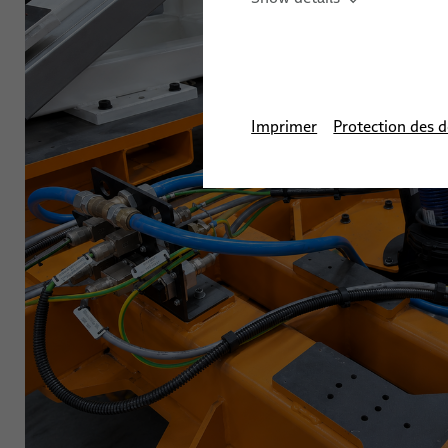
Câbles robotiques pour applications d’automatisation indus
Assemblage de câbles robotiques
Flexibles et tubes robotiques industriels pour applicatio
Imprimer
Protection des 
Formation sur les systèmes d'automatisation
Solutions de capteurs pour les applications robotiques
Services de robotique
Des robots prêts à l'intégration & commissioning
Services pour équipements et faisceaux robotiques
Programmation de robots et d'API et programmation hors 