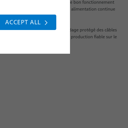
 de manutention. Afin de garantir le bon fonctionnement
 outillages montés sur la table, une alimentation continue
air comprimé est indispensable.
ACCEPT ALL
otatives de BizLink assurent un guidage protégé des câbles
es temps d’arrêt et contribuent à une production fiable sur le