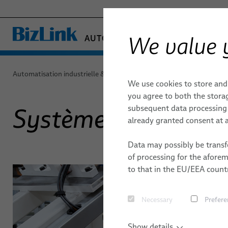
We value 
AUTOMATISATION INDUSTRIELLE 
- ENGINEERED SOLUTIONS
Produits & Services
HEALTHCARE
Automatisation industrielle & machineries
Produits & Services
We use cookies to store and
MARINE
Automatismes et entraînements
you agree to both the storag
MOBILITY
subsequent data processing f
Systèmes de gestion
FieldLink® Câbles
SEMICONDUCTOR TECHNOLOGY
already granted consent at a
SILICONE CABLE SOLUTIONS
Assemblages de câbles
Data may possibly be transfe
TELECOM & NETWORKING
of processing for the afore
Services
to that in the EU/EEA countr
Robotique
Necessary
Prefere
Systèmes de gestion de câbles robotiques
Show details