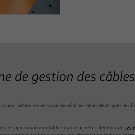
e de gestion des câbles 
çu pour acheminer en toute sécurité les câbles électriques, les f
, les applications sur table rotative ne nécessitent pas de
syst
ts continus tout en assurant une alimentation fiable en énergie