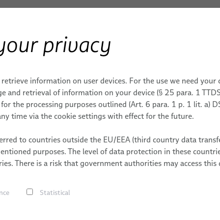
your privacy
& MACHINERIES
Robotique
Systèmes de gestion de câbles robotiques
Systèmes de 
 retrieve information on user devices. For the use we need your
e and retrieval of information on your device (§ 25 para. 1 TTDS
or the processing purposes outlined (Art. 6 para. 1 p. 1 lit. a)
 des câbles pour tabl
ny time via the cookie settings with effect for the future.
rred to countries outside the EU/EEA (third country data transfe
mentioned purposes. The level of data protection in these count
ies. There is a risk that government authorities may access this 
Une alimentation fiable en én
utilisées dans les ateliers 
automatisés.
nce
Statistical
Les tables rotatives positi