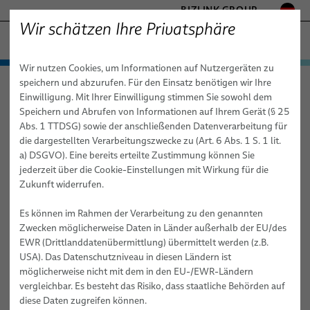
BIZLINK GROUP
Wir schätzen Ihre Privatsphäre
FABRIKAUTOMATION & MASCHINENBAU
Wir nutzen Cookies, um Informationen auf Nutzergeräten zu
− ENGINEERED SOLUTIONS
Produkte & Dienstleistungen
speichern und abzurufen. Für den Einsatz benötigen wir Ihre
Fabrikautomation & Maschinenbau
News
Artikel
GESUNDHEITSWESEN
Einwilligung. Mit Ihrer Einwilligung stimmen Sie sowohl dem
Anwendungen
Automatisierung & Antriebe
MARINE
Speichern und Abrufen von Informationen auf Ihrem Gerät (§ 25
MOBILITÄT
Abs. 1 TTDSG) sowie der anschließenden Datenverarbeitung für
14.11.2025
News
Robotik
Automatisierung & Antriebstechnik
FieldLink® Kabel
die dargestellten Verarbeitungszwecke zu (Art. 6 Abs. 1 S. 1 lit.
HALBLEITERTECHNIK
Kleine Hersteller durch smarte
a) DSGVO). Eine bereits erteilte Zustimmung können Sie
Vertriebsnetz
Dienstleistungen
Robotik
Konfektionierte Kabel
Energiezuführungen - Kabelmanagementsysteme für
TELECOM & NETWORKING
jederzeit über die Cookie-Einstellungen mit Wirkung für die
Automatisierungslösungen stärken
Industrieroboter
SILICONE CABLE SOLUTIONS
Zukunft widerrufen.
Über uns
Maschinenbau
Medizintechnische Robotik
Dienstleistungen
Integrationsbereite Roboter & Kommissionierung
Lichtbogenschweißen
Roboterkabel für industrielle Automatisierungsanwendungen
In der sich rasant verändernden Welt der Fertigung erkennen
Es können im Rahmen der Verarbeitung zu den genannten
Publikationen
Maschinenbau
Qualität
Dienstleistungen für Roboter-Energiezuführungssysteme
Kabel
Clinchen
kleine und mittelständische Unternehmen – ebenso wie große
Zwecken möglicherweise Daten in Länder außerhalb der EU/des
Konfektion von Roboterkabeln
Hersteller – zunehmend die Bedeutung der Automatisierung, um
EWR (Drittlanddatenübermittlung) übermittelt werden (z.B.
Forschung und Entwicklung
Roboter-, SPS- & Offline-Programmierung
Kabelkonfektionen
Kleben
wettbewerbsfähig zu bleiben. Doch gerade für kleinere Betriebe
USA). Das Datenschutzniveau in diesen Ländern ist
Industrielle Roboterschläuche und -leitungen für dynamische
wirkt der Einstieg nach wie vor komplex, kostenintensiv und für
Testverfahren
Dienstleistungen
Handling
möglicherweise nicht mit dem in den EU-/EWR-Ländern
Automatisierungsanwendungen
viele schlicht schwer erreichbar.
vergleichbar. Es besteht das Risiko, dass staatliche Behörden auf
Publikationen
Nieten
Schulungen für Automatisierungssysteme
diese Daten zugreifen können.