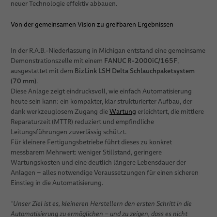
neuer Technologie effektiv abbauen.
Von der gemeinsamen Vision zu greifbaren Ergebnissen
In der R.A.B.-Niederlassung in Michigan entstand eine gemeinsame
FANUC R-2000iC/165F
Demonstrationszelle mit einem
,
BizLink LSH Delta Schlauchpaketsystem
ausgestattet mit dem
(70 mm)
.
Diese Anlage zeigt eindrucksvoll, wie einfach Automatisierung
heute sein kann: ein kompakter, klar strukturierter Aufbau, der
dank werkzeuglosem Zugang die
Wartung
erleichtert, die mittlere
Reparaturzeit (MTTR) reduziert und empfindliche
Leitungsführungen zuverlässig schützt.
Für kleinere Fertigungsbetriebe führt dieses zu konkret
messbarem Mehrwert: weniger Stillstand, geringere
Wartungskosten und eine deutlich längere Lebensdauer der
Anlagen – alles notwendige Voraussetzungen für einen sicheren
Einstieg in die Automatisierung.
“Unser Ziel ist es, kleineren Herstellern den ersten Schritt in die
Automatisierung zu ermöglichen – und zu zeigen, dass es nicht