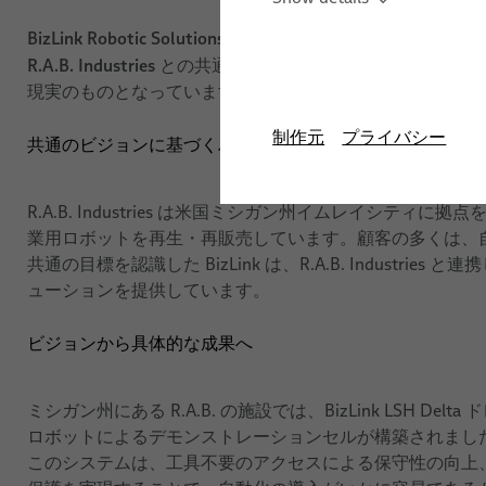
スタッ
BizLink Robotic Solutions
は、すべての製造業者が高度な
R.A.B. Industries
との共通のビジョンを通じて、この想い
現実のものとなっています。
制作元
プライバシー
共通のビジョンに基づくパートナーシップ
R.A.B. Industries は米国ミシガン州イムレイシティに拠
業用ロボットを再生・再販売しています。顧客の多くは、
共通の目標を認識した BizLink は、R.A.B. Indust
ューションを提供しています。
ビジョンから具体的な成果へ
ミシガン州にある R.A.B. の施設では、BizLink LSH Delta
ロボットによるデモンストレーションセルが構築されまし
このシステムは、工具不要のアクセスによる保守性の向上、