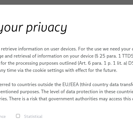
your privacy
械
製品 / サービス
応用
 retrieve information on user devices. For the use we need your
イベント
ロボティクス
e and retrieval of information on your device (§ 25 para. 1 TTDS
or the processing purposes outlined (Art. 6 para. 1 p. 1 lit. a)
クシステム
溶接
すぐに統合できるロボット 
ny time via the cookie settings with effect for the future.
メーション用途向けロボッ
チング
ドレスパックサービス
ションソリューショ
rred to countries outside the EU/EEA (third country data transfe
ロボット、PLC / オフラ
援
mentioned purposes. The level of data protection in these count
ケーブルの組立
ング
アルハンドリング
ies. There is a risk that government authorities may access this 
メーション用途向け産業用
ト締結
ースおよびチューブ
ん、大手メーカーにおいても、競争力を維持するために自
nce
Statistical
め
業者にとって、自動化への第一歩は依然として複雑で高コ
ビジョンソリューション
ト溶接