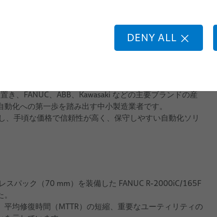
ド溶接
自動化のメリットを享受できるべきだと考えています。
は生産を次のレベルへと引き上げたい中小製造業者のために
DENY ALL
点を置き、FANUC、ABB、Kawasaki などの主要ブランドの産
自動化への第一歩を踏み出す中小製造業者です。
ries と連携し、手頃な価格で信頼性が高く、保守しやすい自動化ソリ
 ドレスパック（70 mm）を装備した FANUC R-2000iC/165F
た。
平均修復時間（MTTR）の短縮、重要なユーティリティの