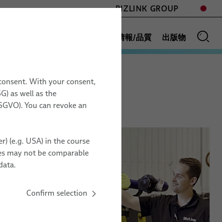
BIZLINK GROUP
分野
ニュース
販売網
会社情報/品質
出版物
 consent. With your consent,
G) as well as the
用語集
17.11. – 19.11.2026
 DSGVO). You can revoke an
& 試運転
Space Tech Expo
Europe
r) (e.g. USA) in the course
インプログラミ
Messe Bremen, Germany
ries may not be comparable
ZZ20
data.
Confirm selection
オーガナイザーへ