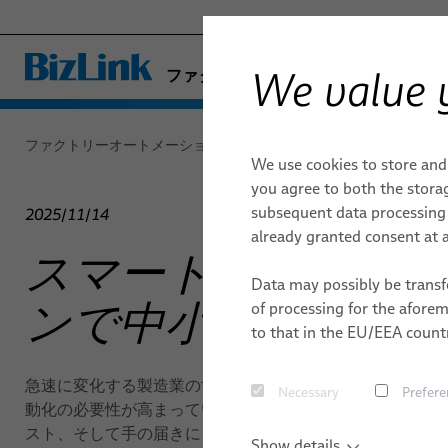
We value 
ファクトリーオートメーション & 機
- ENGINEERED SOLUTIONS
HEALTHCARE
ファクトリーオートメーション & 機械
ニュース
記事
We use cookies to store and
MARINE
オートメーションとドライブ
オートメーションとドライブ
品質
ロボット
出版物
ロボット
you agree to both the storag
MOBILITY
subsequent data processing f
FieldLink® ケーブル
ドレスパッ
アーク
2025/11/14
SEMICONDUCTOR TECHNOLOGY
研究開発
キャリア
already granted consent at a
ケーブル組み立て品
産業オート
クリン
SILICONE CABLE SOLUTIONS
スマートオートメー
トケーブル
BIZLINK ン試験センタ
所在地
Data may possibly be transfe
TELECOM & NETWORKING
サービス
接着
ンで中小製造業を支
of processing for the afore
ロボット用
マテリ
to that in the EU/EEA countr
動的オート
リベッ
ロボットホ
急速に変化する製造業の世界において、中小企業はもちろ
Necessary
Prefere
ねじ締
動化の必要性が高まっています。しかし、多くの小規模事
センサーと
スト、そして手の届きにくいものに感じられています。
スポッ
Show details