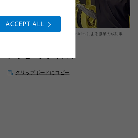
ACCEPT ALL
BizLink Robotic Solutions と R.A.B. Industries による協業の成功事
例。
メッセージテキスト
クリップボードにコピー