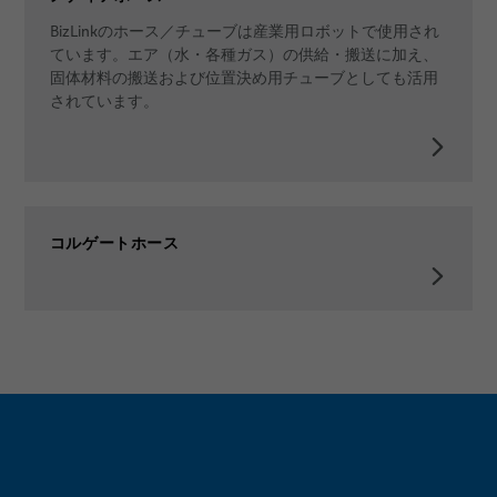
出版物
品質
クリンチング
BizLinkのホース／チューブは産業用ロボットで使用され
ています。エア（水・各種ガス）の供給・搬送に加え、
研究開発
接着
固体材料の搬送および位置決め用チューブとしても活用
されています。
BizLink ン試験センタ
マテリアルハンドリング
出版物
リベット締結
キャリア
ねじ締め
コルゲートホース
所在地
スポット溶接
イベント
スタッド溶接