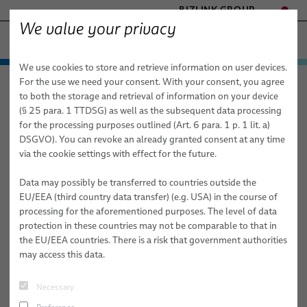
BIZLINK GROUP
We value your privacy
ファクトリーオートメーション & 機械
We use cookies to store and retrieve information on user devices.
- ENGINEERED SOLUTIONS
製品 / サービス
For the use we need your consent. With your consent, you agree
ファクトリーオートメーション & 機械
製品 / サービス
ロボット
HEALTHCARE
to both the storage and retrieval of information on your device
動的オートメーション用途向け産業用ロボットホースおよびチューブ
オートメーションとドライブ
MARINE
(§ 25 para. 1 TTDSG) as well as the subsequent data processing
MOBILITY
for the processing purposes outlined (Art. 6 para. 1 p. 1 lit. a)
FieldLink® ケーブル
動的オートメーション用途向け
DSGVO). You can revoke an already granted consent at any time
SEMICONDUCTOR TECHNOLOGY
via the cookie settings with effect for the future.
産業用ロボットホースおよびチ
ケーブル組み立て品
SILICONE CABLE SOLUTIONS
TELECOM & NETWORKING
ューブ
Data may possibly be transferred to countries outside the
サービス
EU/EEA (third country data transfer) (e.g. USA) in the course of
processing for the aforementioned purposes. The level of data
ロボット
protection in these countries may not be comparable to that in
the EU/EEA countries. There is a risk that government authorities
ドレスパックシステム
may access this data.
産業オートメーション用途向けロボットケーブル
Necessary
ロボット用ケーブルの組立