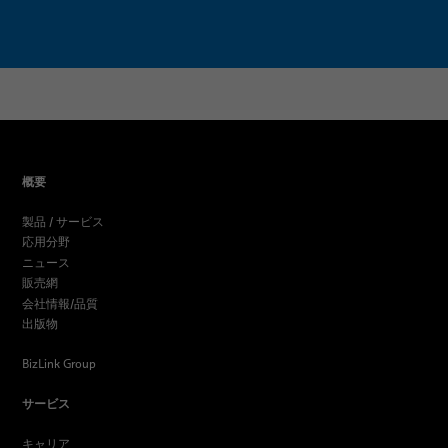
概要
製品 / サービス
応用分野
ニュース
販売網
会社情報/品質
出版物
BizLink Group
サービス
キャリア