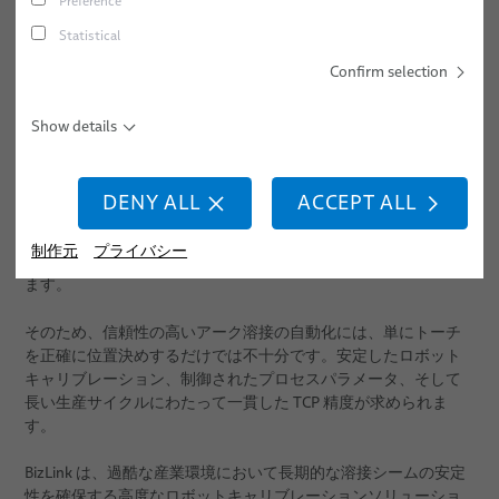
Preference
ねじ締め
Statistical
スポット溶接
Confirm selection
スタッド溶接
Show details
医療用ロボット
ロボットアーク溶接は、自動化製造において重要な基盤技術で
DENY ALL
ACCEPT ALL
ニュース
あり、構造的完全性、繰り返し精度、生産効率が不可欠です。
高温、スパッタ、電磁干渉、そしてロボットの連続動作は、溶
販売網
制作元
プライバシー
接プロセスとロボット精度の双方に極めて高い要求をもたらし
ます。
会社情報/品質
そのため、信頼性の高いアーク溶接の自動化には、単にトーチ
出版物
品質
を正確に位置決めするだけでは不十分です。安定したロボット
研究開発
キャリブレーション、制御されたプロセスパラメータ、そして
長い生産サイクルにわたって一貫した TCP 精度が求められま
BizLink ン試験センタ
す。
出版物
BizLink は、過酷な産業環境において長期的な溶接シームの安定
性を確保する高度なロボットキャリブレーションソリューショ