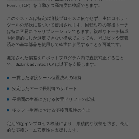
Point（TCP）を自動かつ高精度に検証できます。
このシステムは特定の溶接プロセスに依存せず、主にロボット
ツールの形状に基づいて使用されます。回転対称の溶接トーチ
は特に容易にキャリブレーションできます。複雑なトーチ構成
や間接的にしか測定できない構成であっても、補助ピンや定義
済みの基準部品を使用して確実に参照することが可能です。
測定された偏差をロボットプログラム内で直接補正すること
で、BizLink advintec TCP は以下を支援します。
一貫した溶接シーム位置決めの維持
安定したアーク長制御のサポート
長期間の生産における位置ドリフトの低減
多シフト生産における溶接再現性の向上
定期的なインプロセス検証により、累積的な誤差を防ぎ、長期
的な溶接シーム安定性を支援します。