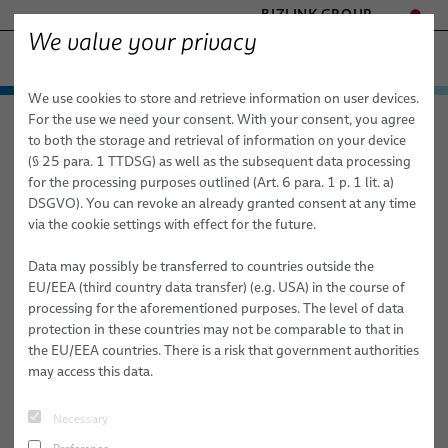
BIZLINK GROUP
We value your privacy
ファクトリーオートメーション & 機械
We use cookies to store and retrieve information on user devices.
- ENGINEERED SOLUTIONS
製品 / サービス
For the use we need your consent. With your consent, you agree
ファクトリーオートメーション & 機械
応用分野
ロボット
HEALTHCARE
to both the storage and retrieval of information on your device
アーク溶接
応用分野
オートメーションとドライブ
MARINE
(§ 25 para. 1 TTDSG) as well as the subsequent data processing
MOBILITY
for the processing purposes outlined (Art. 6 para. 1 p. 1 lit. a)
ロボット
オートメーションとドライブ
FieldLink® ケーブル
産業オートメーション向けロボ
DSGVO). You can revoke an already granted consent at any time
SEMICONDUCTOR TECHNOLOGY
via the cookie settings with effect for the future.
ットアーク溶接ソリューション
ロボティクス
ロボット
ケーブル組み立て品
ドレスパックシステム
SILICONE CABLE SOLUTIONS
TELECOM & NETWORKING
Data may possibly be transferred to countries outside the
アーク溶接
サービス
産業オートメーション用途向けロボットケーブル
すぐに統合できるロボット & 試運転
EU/EEA (third country data transfer) (e.g. USA) in the course of
processing for the aforementioned purposes. The level of data
ロボット用ケーブルの組立
ドレスパックサービス
クリンチング
protection in these countries may not be comparable to that in
the EU/EEA countries. There is a risk that government authorities
動的オートメーション用途向け産業用ロボットホースおよ
ロボット、PLC / オフラインプログラミング
接着
may access this data.
びチューブ
マテリアルハンドリング
センサーとビジョンソリューション
Necessary
リベット締結