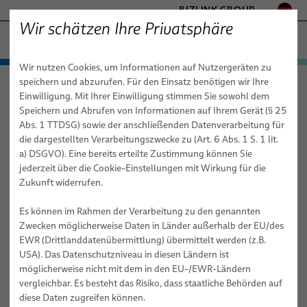
BIZLINK GROUP
Wir schätzen Ihre Privatsphäre
FABRIKAUTOMATION & MASCHINENBAU
Wir nutzen Cookies, um Informationen auf Nutzergeräten zu
− ENGINEERED SOLUTIONS
Produkte & Dienstleistungen
speichern und abzurufen. Für den Einsatz benötigen wir Ihre
Fabrikautomation & Maschinenbau
Produkte & Dienstleistungen
GESUNDHEITSWESEN
Einwilligung. Mit Ihrer Einwilligung stimmen Sie sowohl dem
Robotik
Schulungen für Automatisierungssysteme
Automatisierung & Antriebe
MARINE
Speichern und Abrufen von Informationen auf Ihrem Gerät (§ 25
Online Training
Grundlagen der Elektrizität
MOBILITÄT
Abs. 1 TTDSG) sowie der anschließenden Datenverarbeitung für
Robotik
FieldLink® Kabel
die dargestellten Verarbeitungszwecke zu (Art. 6 Abs. 1 S. 1 lit.
HALBLEITERTECHNIK
Grundlagen der Elektrizität
a) DSGVO). Eine bereits erteilte Zustimmung können Sie
Konfektionierte Kabel
Energiezuführungen - Kabelmanagementsysteme für
TELECOM & NETWORKING
jederzeit über die Cookie-Einstellungen mit Wirkung für die
Industrieroboter
SILICONE CABLE SOLUTIONS
Zukunft widerrufen.
Dienstleistungen
Roboterkabel für industrielle Automatisierungsanwendungen
Es können im Rahmen der Verarbeitung zu den genannten
Mit einem Klick auf dieses Vorschaubild willigen Sie ein, dass
Zwecken möglicherweise Daten in Länder außerhalb der EU/des
Konfektion von Roboterkabeln
Inhalte von Google (USA) nachgeladen werden. Hierdurch
EWR (Drittlanddatenübermittlung) übermittelt werden (z.B.
erhält Google (USA) die Information, dass Sie unsere Seite
USA). Das Datenschutzniveau in diesen Ländern ist
Industrielle Roboterschläuche und -leitungen für dynamische
aufgerufen haben sowie die in diesem Rahmen technisch
möglicherweise nicht mit dem in den EU-/EWR-Ländern
Automatisierungsanwendungen
erforderlichen Daten. Wir haben auf die weitere
vergleichbar. Es besteht das Risiko, dass staatliche Behörden auf
Datenverarbeitung durch Google keinen Einfluss. Bitte
Schulungen für Automatisierungssysteme
diese Daten zugreifen können.