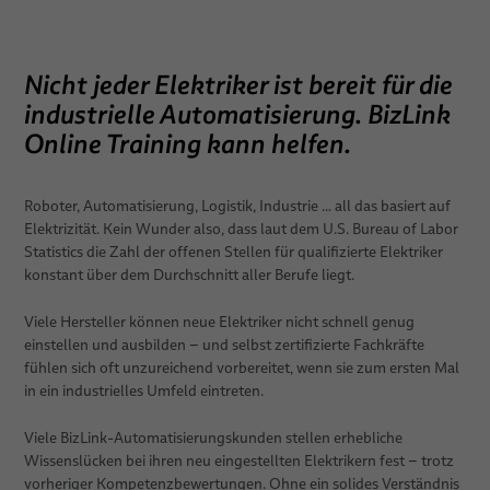
Forschung und Entwicklung
Kleben
Nicht jeder Elektriker ist bereit für die
Testverfahren
Handling
industrielle Automatisierung. BizLink
Publikationen
Nieten
Online Training kann helfen.
Karriere
Schrauben
Roboter, Automatisierung, Logistik, Industrie … all das basiert auf
Standorte
Punktschweißen
Elektrizität. Kein Wunder also, dass laut dem U.S. Bureau of Labor
Statistics die Zahl der offenen Stellen für qualifizierte Elektriker
Termine
Bolzenschweißen
konstant über dem Durchschnitt aller Berufe liegt.
Viele Hersteller können neue Elektriker nicht schnell genug
einstellen und ausbilden – und selbst zertifizierte Fachkräfte
fühlen sich oft unzureichend vorbereitet, wenn sie zum ersten Mal
in ein industrielles Umfeld eintreten.
Viele BizLink-Automatisierungskunden stellen erhebliche
Wissenslücken bei ihren neu eingestellten Elektrikern fest – trotz
vorheriger Kompetenzbewertungen. Ohne ein solides Verständnis