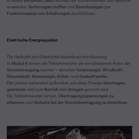
virtuellen Labor
In einem
können die Teilnehmenden das Gelernte
Vorhersagen treffen
Berechnungen zur
anwenden,
und
Funktionsweise von Schaltungen
durchführen.
Elektrische Energiequellen
Die Herkunft der Elektrizität beeinflusst ihre Nutzung.
Modul 4
In
lernen die Teilnehmenden die verschiedenen Arten der
Stromerzeugung
Solarenergie
Windkraft
kennen – darunter
,
,
Wasserkraft
Kernenergie
Kohle-
Gaskraftwerke
,
,
und
.
übertragen
Die Lektion behandelt außerdem, wie diese Energie
,
gemessen
Betrieb von Anlagen
und zum
genutzt wird.
Übertragungsspannungen zu
Die Teilnehmenden lernen,
erkennen
Verluste bei der Stromübertragung zu berechnen
und
.