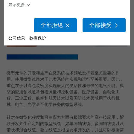
显示更多
软用于动态自动化应用的工业机器人软管和管材
传感解决方案
全部拒绝
全部接受
机器人服务
公司信息
数据保护
机器人集成与调试
在保持功能不变的情况下实现最大缩小
为能源供应系统提供服务
机器人、PLC 和离线编程
微型元件的开发和生产在微系统技术领域发挥着至关重要的作
用。使用微型线缆对于此类系统的实现和运行至关重要。因此，
机械
重点在于以高包装密度实现最大的灵活性和最佳的电气性能。典
型的应用领域通常包括测量和控制设备、医疗设备、自动化工
线缆
程、工业工程、航空和航天技术以及国防技术领域用于执行机
械、电气、光学甚至化学任务的微型系统。
电缆组件
针对在微型化程度和弯曲应力方面有极端要求的高科技应用，贸
服务
联开发并生产定制的微型线缆，如单同轴线缆、多同轴线缆以及
带状和混合线缆。微型线缆是根据要求开发的，并且可以根据需