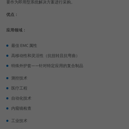
要作为即用型系统解决方案进行采购。
应用
优点：
新闻
自动化与驱动
销售网络
机器人
应用领域：
关于我们
医疗机器人
弧焊
最佳 EMC 属性
出版物
机械
质量
无铆钉连接
高移动性和灵活性（抗扭转且抗弯曲）
研发
粘接
特殊外护套——针对特定应用的复合制品
测试中心
物料搬运
测控技术
出版物
铆接
医疗工程
职业生涯
拧紧
自动化技术
全球网络
点焊
内窥镜检查
活动
螺柱焊
工业技术