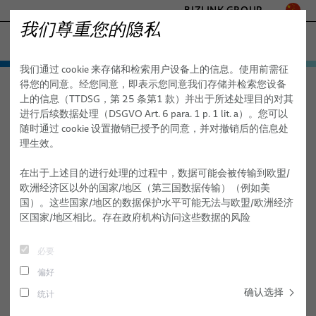
BIZLINK GROUP
我们尊重您的隐私
工厂自动化与机械
我们通过 cookie 来存储和检索用户设备上的信息。使用前需征
医疗
产品与服务
得您的同意。经您同意，即表示您同意我们存储并检索您设备
工厂自动化与机械
产品与服务
机械
线缆
微型线缆
海事
上的信息（TTDSG，第 25 条第1 款）并出于所述处理目的对其
自动化与驱动
交通
进行后续数据处理（DSGVO Art. 6 para. 1 p. 1 lit. a）。您可以
半导体技术
随时通过 cookie 设置撤销已授予的同意，并对撤销后的信息处
微型线缆
FieldLink® 电缆
理生效。
通讯与网络
电缆组件
- ENGINEERED SOLUTIONS
在出于上述目的进行处理的过程中，数据可能会被传输到欧盟/
SILICONE CABLE SOLUTIONS
欧洲经济区以外的国家/地区（第三国数据传输）（例如美
服务
国）。这些国家/地区的数据保护水平可能无法与欧盟/欧洲经济
区国家/地区相比。存在政府机构访问这些数据的风险
机器人
必要
管线包系统
偏好
用于工业自动化应用的机器人电缆
确认选择
统计
机器人电缆组件