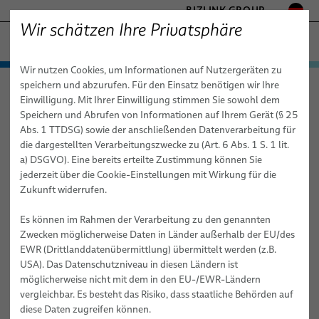
BIZLINK GROUP
Wir schätzen Ihre Privatsphäre
FABRIKAUTOMATION & MASCHINENBAU
Wir nutzen Cookies, um Informationen auf Nutzergeräten zu
− ENGINEERED SOLUTIONS
Produkte & Dienstleistungen
speichern und abzurufen. Für den Einsatz benötigen wir Ihre
Fabrikautomation & Maschinenbau
Anwendungen
GESUNDHEITSWESEN
Einwilligung. Mit Ihrer Einwilligung stimmen Sie sowohl dem
Maschinenbau
Sensor-Technologie
Anwendungen
Automatisierung & Antriebe
MARINE
Speichern und Abrufen von Informationen auf Ihrem Gerät (§ 25
MOBILITÄT
Abs. 1 TTDSG) sowie der anschließenden Datenverarbeitung für
Robotik
Automatisierung & Antriebstechnik
FieldLink® Kabel
Sensor-Technologie
die dargestellten Verarbeitungszwecke zu (Art. 6 Abs. 1 S. 1 lit.
HALBLEITERTECHNIK
a) DSGVO). Eine bereits erteilte Zustimmung können Sie
Dienstleistungen
Robotik
Konfektionierte Kabel
Energiezuführungen - Kabelmanagementsysteme für
TELECOM & NETWORKING
jederzeit über die Cookie-Einstellungen mit Wirkung für die
Industrieroboter
SILICONE CABLE SOLUTIONS
Zukunft widerrufen.
Maschinenbau
Medizintechnische Robotik
Dienstleistungen
Integrationsbereite Roboter & Kommissionierung
Lichtbogenschweißen
Roboterkabel für industrielle Automatisierungsanwendungen
Es können im Rahmen der Verarbeitung zu den genannten
Maschinenbau
Dienstleistungen für Roboter-Energiezuführungssysteme
Kabel
Clinchen
Zwecken möglicherweise Daten in Länder außerhalb der EU/des
Konfektion von Roboterkabeln
EWR (Drittlanddatenübermittlung) übermittelt werden (z.B.
Roboter-, SPS- & Offline-Programmierung
Kabelkonfektionen
Kleben
News
USA). Das Datenschutzniveau in diesen Ländern ist
Industrielle Roboterschläuche und -leitungen für dynamische
Dienstleistungen
Handling
möglicherweise nicht mit dem in den EU-/EWR-Ländern
Automatisierungsanwendungen
Vertriebsnetz
vergleichbar. Es besteht das Risiko, dass staatliche Behörden auf
Nieten
Schulungen für Automatisierungssysteme
diese Daten zugreifen können.
Über uns