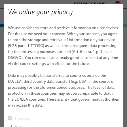
BIZLINK GROUP
We value your privacy
AUTOMATIZACIÓN & MAQUINARIA INDUSTRIAL
We use cookies to store and retrieve information on user devices.
- ENGINEERED SOLUTIONS
Productos y servicios
For the use we need your consent. With your consent, you agree
Automatización & maquinaria industrial
Noticias
Artículo
HEALTHCARE
to both the storage and retrieval of information on your device
Aplicaciones
Tecnología de accionamiento
MARINE
(§ 25 para. 1 TTDSG) as well as the subsequent data processing
MOBILITY
for the processing purposes outlined (Art. 6 para. 1 p. 1 lit. a)
26.02.2024
Noticias
Robótica
Tecnología de accionamiento
FieldLink® Cables
DSGVO). You can revoke an already granted consent at any time
SEMICONDUCTOR TECHNOLOGY
Los cables PROFINET verdes de BizLink
via the cookie settings with effect for the future.
Red de ventas
Robótica servicios
Robótica
Montajes de cables
Sistemas de gestión de cables robóticos
SILICONE CABLE SOLUTIONS
son verdes en dos sentidos
TELECOM & NETWORKING
Robótica médica
Data may possibly be transferred to countries outside the
Sobre nosotros
Servicios
Cables robóticos para aplicaciones de automatización
Robots listos para la integración & puesta en marcha
Soldadura por arco
EU/EEA (third country data transfer) (e.g. USA) in the course of
industrial
Los cables con camisa exterior de origen vegetal proporcionan un
processing for the aforementioned purposes. The level of data
Publicaciones
Calidad
Servicios de sistemas de gestión de cables robóticos
Clinchado
rendimiento excepcional y minimizan el impacto medioambiental.
protection in these countries may not be comparable to that in
Montaje de cables para robótica
the EU/EEA countries. There is a risk that government authorities
Investigación y desarrollo
Programación de robots, PLC y offline
Pegado
may access this data.
Mangueras y tubos robóticos industriales para aplicaciones
Procedimientos de prueba
Manipulación de materiales
de automatización dinámica
#TECNOLOGÍA DE ACCIONAMIENTO
#PRENSA
Necessary
Publicaciones
Remachado
Formación en sistemas de automatización