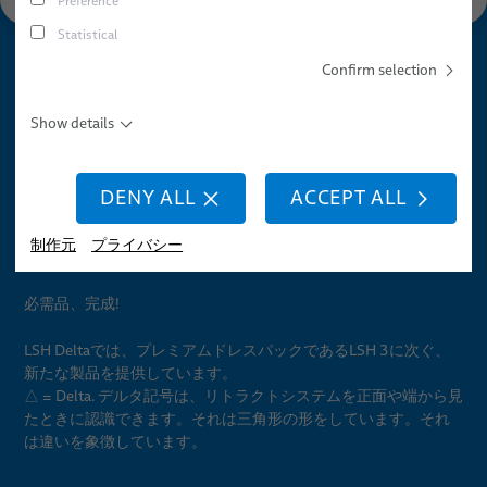
Preference
理に影響を及ぼすことはありません。Google (USA)に関す
動的オートメーション用途向け産業用ロボットホースおよ
Statistical
るデータ保護は適切なレベルにはないことに注意してくだ
びチューブ
さい。詳細については、当社の
プライバシーポリシー
.
Confirm selection
センサーとビジョンソリューション
SHOW CONTENT
Show details
ロボティクス
LSH Delta
SETTINGS
DENY ALL
ACCEPT ALL
すぐに統合できるロボット & 試運転
最新鋭のロボットドレスパッ
ドレスパックサービス
制作元
プライバシー
クシステム
ロボット、PLC / オフラインプログラミング
必需品、完成!
応用分野
LSH Deltaでは、プレミアムドレスパックであるLSH 3に次ぐ、
新たな製品を提供しています。
ニュース
オートメーションとドライブ
△ = Delta. デルタ記号は、リトラクトシステムを正面や端から見
たときに認識できます。それは三角形の形をしています。それ
販売網
ロボット
は違いを象徴しています。
医療用ロボット
会社情報/品質
アーク溶接