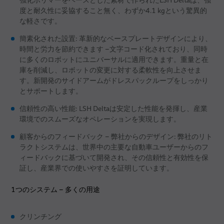
強化ポリマーをベースとした素材で作られたLSH Deltaは、強
度と耐久性に妥協すること無く、わずか4.1 kgという驚異的
な軽さです。
簡素化された設置: 革新的なベースプレートデザインにより、
時間と労力を節約できます –文字コード化されており、同時
に多くのロボットにユニバーサルに適用できます。重量と在
庫を削減し、ロボットの変更に対する柔軟性を向上させま
す。新開発のサイドアームがドレスパックループをしっかり
とサポートします。
信頼性の高い性能: LSH Deltaは安定した性能を発揮し、産業
環境でのスムーズなオペレーションを実現します。
顧客からのフィードバック – 弊社からのデザイン: 弊社のリト
ラクトシステムは、世界中の主要な自動車ユーザーからのフ
ィードバックに基づいて開発され、その信頼性と有効性を保
証し、産業界での使いやすさを証明しています。
1つのシステム – 多くの用途
クリンチング