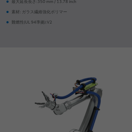
最大延長長さ:350 mm / 13.78 inch
素材: ガラス繊維強化ポリマー
難燃性(UL 94準拠):V2