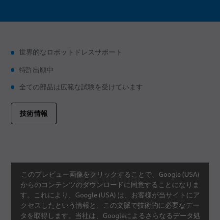
出版物
品質
クリンチング
研究開発
接着
BizLink ン試験センタ
マテリアルハンドリング
世界的なロボットドレスサポート
特許出願中
出版物
リベット締結
全ての部品は広範な試験を受けています
キャリア
ねじ締め
所在地
スポット溶接
技術情報
イベント
スタッド溶接
このプレビュー画像をクリックすることで、Google (USA)
からのコンテンツのダウンロードに同意することになりま
す。これにより、Google (USA) は、お客様が当サイトにア
クセスしたという情報と、この文脈で技術的に必要なデー
タを取得します。当社は、Googleによるさらなるデータ処