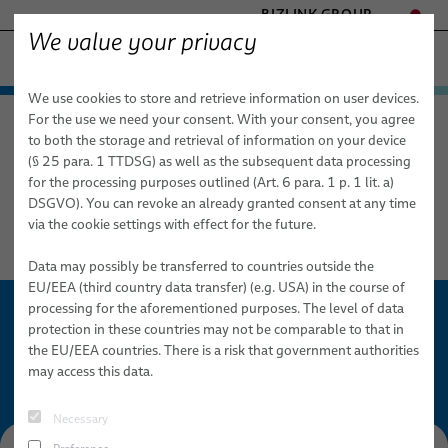
BIZLINK GROUP
We value your privacy
ファクトリーオートメーション & 機械
We use cookies to store and retrieve information on user devices.
- ENGINEERED SOLUTIONS
製品 / サービス
For the use we need your consent. With your consent, you agree
ファクトリーオートメーション & 機械
製品 / サービス
ロボット
HEALTHCARE
to both the storage and retrieval of information on your device
ドレスパックシステム
格納システム
オートメーションとドライブ
MARINE
(§ 25 para. 1 TTDSG) as well as the subsequent data processing
MOBILITY
for the processing purposes outlined (Art. 6 para. 1 p. 1 lit. a)
FieldLink® ケーブル
格納システム
DSGVO). You can revoke an already granted consent at any time
SEMICONDUCTOR TECHNOLOGY
via the cookie settings with effect for the future.
ケーブル組み立て品
SILICONE CABLE SOLUTIONS
TELECOM & NETWORKING
Data may possibly be transferred to countries outside the
サービス
EU/EEA (third country data transfer) (e.g. USA) in the course of
processing for the aforementioned purposes. The level of data
ロボット
protection in these countries may not be comparable to that in
the EU/EEA countries. There is a risk that government authorities
このプレビュー画像をクリックすることで、Google (USA)
ドレスパックシステム
may access this data.
からのコンテンツのダウンロードに同意することになりま
す。これにより、Google (USA) は、お客様が当サイトにア
産業オートメーション用途向けロボットケーブル
Necessary
クセスしたという情報と、この文脈で技術的に必要なデー
ロボット用ケーブルの組立
タを取得します。当社は、Googleによるさらなるデータ処