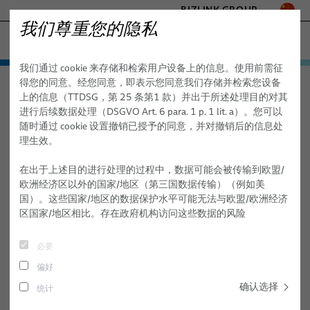
BIZLINK GROUP
我们尊重您的隐私
工厂自动化与机械
我们通过 cookie 来存储和检索用户设备上的信息。使用前需征
医疗
产品与服务
得您的同意。经您同意，即表示您同意我们存储并检索您设备
工厂自动化与机械
产品与服务
机械
线缆
定制混合线缆
海事
上的信息（TTDSG，第 25 条第1 款）并出于所述处理目的对其
自动化与驱动
交通
进行后续数据处理（DSGVO Art. 6 para. 1 p. 1 lit. a）。您可以
半导体技术
随时通过 cookie 设置撤销已授予的同意，并对撤销后的信息处
定制混合线缆和线缆组件
FieldLink® 电缆
理生效。
通讯与网络
电缆组件
- ENGINEERED SOLUTIONS
在出于上述目的进行处理的过程中，数据可能会被传输到欧盟/
SILICONE CABLE SOLUTIONS
欧洲经济区以外的国家/地区（第三国数据传输）（例如美
服务
国）。这些国家/地区的数据保护水平可能无法与欧盟/欧洲经济
区国家/地区相比。存在政府机构访问这些数据的风险
机器人
必要
管线包系统
偏好
用于工业自动化应用的机器人电缆
确认选择
统计
机器人电缆组件