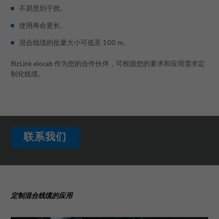
应用
不易受到干扰。
新闻
使用寿命更长。
自动化与驱动
混合线缆的批量大小可低至 100 m。
销售网络
机器人
BizLink elocab 作为您的合作伙伴，可根据您的要求和应用需求定
关于我们
医疗机器人
弧焊
制化线缆。
出版物
机械
质量
无铆钉连接
研发
粘接
测试中心
物料搬运
联系我们
出版物
铆接
职业生涯
拧紧
全球网络
点焊
定制混合线缆的应用
活动
螺柱焊