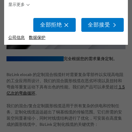
显示更多
软用于动态自动化应用的工业机器人软管和管材
传感解决方案
全部拒绝
全部接受
机器人服务
公司信息
数据保护
机器人集成与调试
为能源供应系统提供服务
节省成本和空间的混合电缆——
完全根据您的需求量身定制。
机器人、PLC 和离线编程
BizLink elocab 的定制混合线缆针对需要复杂零部件以实现高电阻
的工业应用而设计。我们的混合圆形线缆在恶劣环境以及扭转和
机械
弯曲等重复运动下具有出色的性能。我们的产品可以承受超过
1.5
亿次的弯曲循环
。
线缆
我们的混合/复合定制圆形线缆适用于所有复杂的供电和控制任
电缆组件
务。定制化线缆远远超出了铜基线缆的传输范围。它们所需的安
装空间显著缩小，同时对线缆结构进行了优化，可安装在高度集
服务
成的圆形线缆中。BizLink 定制化线缆的关键优势：