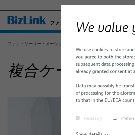
We value 
ファクトリーオートメーション & 機
- ENGINEERED SOLUTIONS
HEALTHCARE
ファクトリーオートメーション & 機械
製品 / サービス
オー
We use cookies to store and
MARINE
オートメーションとドライブ
オートメーションとドライブ
品質
ロボット
出版物
ロボット
you agree to both the storag
MOBILITY
subsequent data processing f
複合ケーブル にとって 
FieldLink® ケーブル
ドレスパッ
アーク
SEMICONDUCTOR TECHNOLOGY
研究開発
キャリア
already granted consent at a
ケーブル組み立て品
産業オート
クリン
SILICONE CABLE SOLUTIONS
トケーブル
BIZLINK ン試験センタ
所在地
Data may possibly be transfe
TELECOM & NETWORKING
サービス
接着
of processing for the afore
ロボット用
マテリ
to that in the EU/EEA countr
動的オート
リベッ
ロボットホ
Necessary
Prefere
ねじ締
センサーと
スポッ
Show details