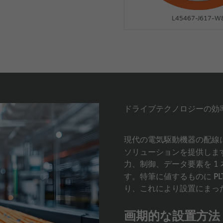
L45467-Y516-W8
L45467-J617-W
ドライブテクノロジーの効
現代の電気駆動機器の配線に
ソリューションを提供しま
力、制御、データ要素を 1
PL
す。特筆に値するものに
り、これにより設置にまっ
画期的な設置方法：