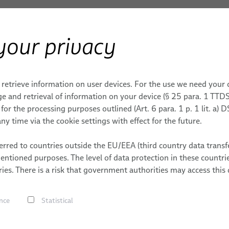
your privacy
械
製品 / サービス
応用
トメーションとドライブ
FieldLink® ケーブル
複合ケーブル にとって Mo
 retrieve information on user devices. For the use we need your
イベント
ロボティクス
e and retrieval of information on your device (§ 25 para. 1 TTDS
or the processing purposes outlined (Art. 6 para. 1 p. 1 lit. a)
Motion Control
クシステム
溶接
すぐに統合できるロボット 
ny time via the cookie settings with effect for the future.
メーション用途向けロボッ
チング
ドレスパックサービス
rred to countries outside the EU/EEA (third country data transfe
ロボット、PLC / オフラ
mentioned purposes. The level of data protection in these count
ケーブルの組立
ング
アルハンドリング
ドライブ
ies. There is a risk that government authorities may access this 
メーション用途向け産業用
ト締結
ースおよびチューブ
ーブル 
nce
Statistical
め
ビジョンソリューション
ト溶接