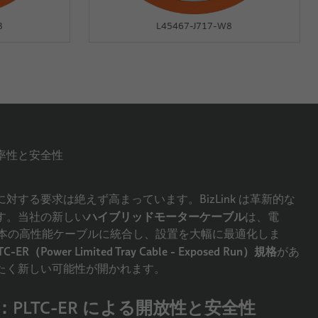
8
L45467-J717-W8
率性と安全性
対する要求は絶えず高まっています。BizLink は革新的な
ハイブリッドモーターケーブル
す。当社の新しい
は、電
 本の高性能ケーブルに統合し、設置を大幅に最適化しま
TC-ER（Power Limited Tray Cable - Exposed Run）規格
があ
たく新しい可能性が開かれます。
PLTC-ER による開放性と安全性