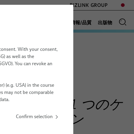
BIZLINK GROUP
分野
ニュース
販売網
会社情報/品質
出版物
tion Control
 consent. With your consent,
G) as well as the
用語集
17.11. – 19.11.2026
 DSGVO). You can revoke an
& 試運転
Space Tech Expo
Europe
r) (e.g. USA) in the course
インプログラミ
Messe Bremen, Germany
ries may not be comparable
ZZ20
技術向けの 1 つのケ
data.
ソリューション
Confirm selection
オーガナイザーへ