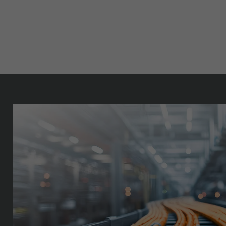
L45467-J717-W8