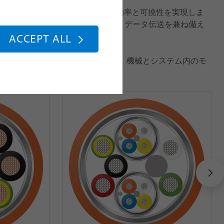
k® MC 複合ケーブルは、新たなレベルの費用効率と可撓性を実現しま
より、単独のケーブルが電力供給とデータ伝送を兼ね備え
用を最高で 85% 削減できます。
ACCEPT ALL
1,000 万回の曲げサイクルに耐え、機械とシステム内のモ
せます。