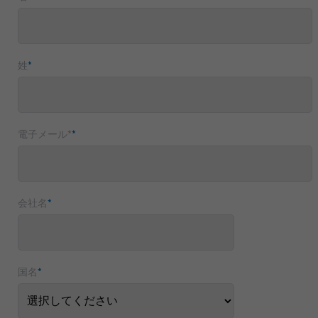
姓
*
電子メール*
*
会社名
*
国名
*