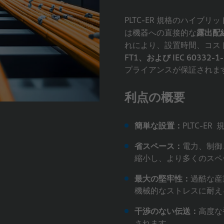
PLTC-ER 規格のハイ
露出配
は機器への直接的な
れにより、設置時間、コス
FT1、および IEC 60332-1-
プライアンスが保証されま
利点の概要
簡単な設置：
PLTC-
省スペース：
電力、制御
縮小し、より多くのスペ
最大の堅牢性：
過酷な産
機械的なストレスに耐え
干渉のない伝送：
高度な
されます。