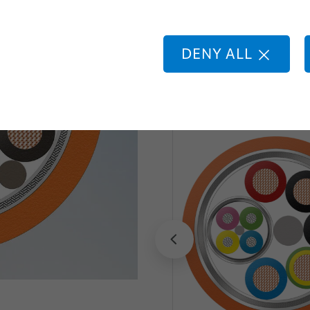
BizLink FieldLin
ド溶接
した。その革新的な設計に
ています。そのため、配線費
DENY ALL
また、そのケーブルは最高 
ジュール性を大幅に向上さ